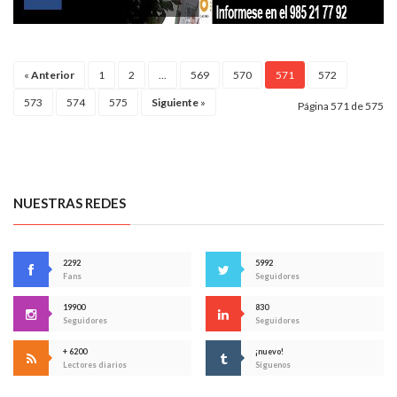
«
Anterior
1
2
...
569
570
571
572
573
574
575
Siguiente
»
Página 571 de 575
NUESTRAS REDES
2292
5992
Fans
Seguidores
19900
830
Seguidores
Seguidores
+ 6200
¡nuevo!
Lectores diarios
Síguenos