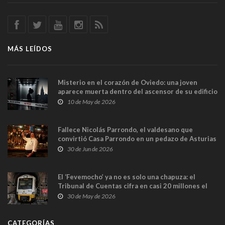
MÁS LEÍDOS
Misterio en el corazón de Oviedo: una joven
aparece muerta dentro del ascensor de su edificio
y las cámaras captan sus últimos minutos
10 de May de 2026
Fallece Nicolás Parrondo, el valdesano que
convirtió Casa Parrondo en un pedazo de Asturias
en Madrid
30 de Jun de 2026
El ‘Fevemocho’ ya no es solo una chapuza: el
Tribunal de Cuentas cifra en casi 20 millones el
sobrecoste de los trenes que no cabían por los
30 de May de 2026
túneles
CATEGORÍAS