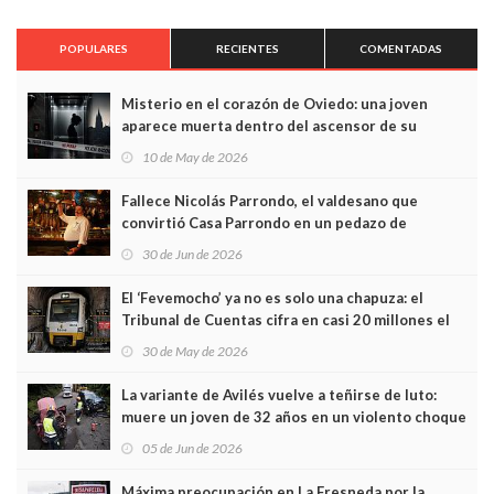
POPULARES
RECIENTES
COMENTADAS
Misterio en el corazón de Oviedo: una joven
aparece muerta dentro del ascensor de su
edificio y las cámaras captan sus últimos minutos
10 de May de 2026
Fallece Nicolás Parrondo, el valdesano que
convirtió Casa Parrondo en un pedazo de
Asturias en Madrid
30 de Jun de 2026
El ‘Fevemocho’ ya no es solo una chapuza: el
Tribunal de Cuentas cifra en casi 20 millones el
sobrecoste de los trenes que no cabían por los
30 de May de 2026
túneles
La variante de Avilés vuelve a teñirse de luto:
muere un joven de 32 años en un violento choque
frontal
05 de Jun de 2026
Máxima preocupación en La Fresneda por la