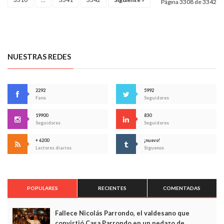
Página 3308 de 3342
NUESTRAS REDES
2292
5992
Fans
Seguidores
19900
830
Seguidores
Seguidores
+ 6200
¡nuevo!
Lectores diarios
Síguenos
POPULARES
RECIENTES
COMENTADAS
Fallece Nicolás Parrondo, el valdesano que
convirtió Casa Parrondo en un pedazo de