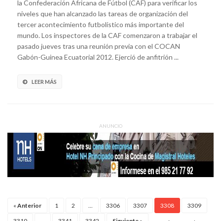
la Confederación Africana de Fútbol (CAF) para verificar los
niveles que han alcanzado las tareas de organización del
tercer acontecimiento futbolístico más importante del
mundo. Los inspectores de la CAF comenzaron a trabajar el
pasado jueves tras una reunión previa con el COCAN
Gabón-Guinea Ecuatorial 2012. Ejerció de anfitrión ...
LEER MÁS
ANUNCIO
«
Anterior
1
2
...
3306
3307
3308
3309
3310
...
3341
3342
Siguiente
»