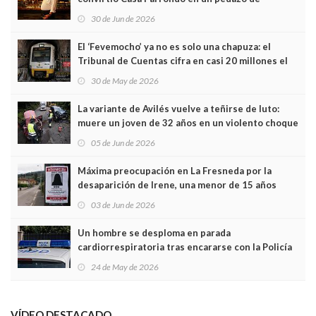
Asturias en Madrid
30 de Jun de 2026
El ‘Fevemocho’ ya no es solo una chapuza: el
Tribunal de Cuentas cifra en casi 20 millones el
sobrecoste de los trenes que no cabían por los
30 de May de 2026
túneles
La variante de Avilés vuelve a teñirse de luto:
muere un joven de 32 años en un violento choque
frontal
05 de Jun de 2026
Máxima preocupación en La Fresneda por la
desaparición de Irene, una menor de 15 años
03 de Jun de 2026
Un hombre se desploma en parada
cardiorrespiratoria tras encararse con la Policía
Local en Luanco
24 de May de 2026
VÍDEO DESTACADO