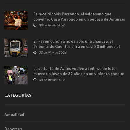
Fallece Nicolás Parrondo, el valdesano que
convirtió Casa Parrondo en un pedazo de Asturias
en Madrid
30 de Jun de 2026
El ‘Fevemocho’ ya no es solo una chapuza: el
Tribunal de Cuentas cifra en casi 20 millones el
sobrecoste de los trenes que no cabían por los
30 de May de 2026
túneles
La variante de Avilés vuelve a teñirse de luto:
muere un joven de 32 años en un violento choque
frontal
05 de Jun de 2026
CATEGORÍAS
Actualidad
Deportes