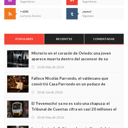
Seguidores
Seguidores
+ 6200
¡nuevo!
Lectores diarios
Síguenos
POPULARES
RECIENTES
COMENTADAS
Misterio en el corazón de Oviedo: una joven
aparece muerta dentro del ascensor de su
edificio y las cámaras captan sus últimos minutos
10 de May de 2026
Fallece Nicolás Parrondo, el valdesano que
convirtió Casa Parrondo en un pedazo de
Asturias en Madrid
30 de Jun de 2026
El ‘Fevemocho’ ya no es solo una chapuza: el
Tribunal de Cuentas cifra en casi 20 millones el
sobrecoste de los trenes que no cabían por los
30 de May de 2026
túneles