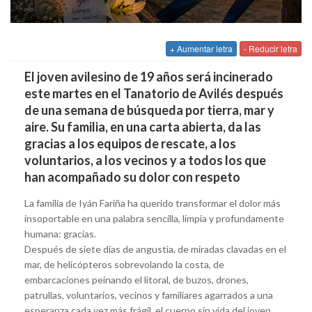
+ Aumentar letra
- Reducir letra
El joven avilesino de 19 años será incinerado
este martes en el Tanatorio de Avilés después
de una semana de búsqueda por tierra, mar y
aire. Su familia, en una carta abierta, da las
gracias a los equipos de rescate, a los
voluntarios, a los vecinos y a todos los que
han acompañado su dolor con respeto
La familia de Iyán Fariña ha querido transformar el dolor más
insoportable en una palabra sencilla, limpia y profundamente
humana: gracias.
Después de siete días de angustia, de miradas clavadas en el
mar, de helicópteros sobrevolando la costa, de
embarcaciones peinando el litoral, de buzos, drones,
patrullas, voluntarios, vecinos y familiares agarrados a una
esperanza cada vez más frágil, el cuerpo sin vida del joven