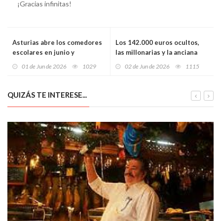
¡Gracias infinitas!
Asturias abre los comedores
Los 142.000 euros ocultos,
escolares en junio y
las millonarias y la anciana
septiembre para aliviar a
muerta: las sombras que
01 de Jun de 2026
1029
02 de Jun de 2026
1115
miles de familias
cercan a Luis Lorenzo en el
juicio más inquietante de su
vida
QUIZÁS TE INTERESE...