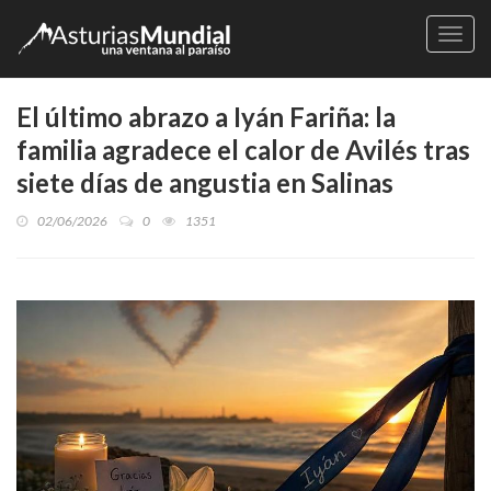
Naveg
El último abrazo a Iyán Fariña: la
familia agradece el calor de Avilés tras
siete días de angustia en Salinas
02/06/2026
0
1351