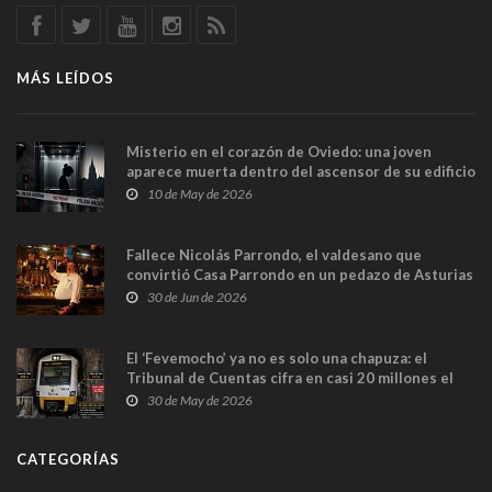
MÁS LEÍDOS
Misterio en el corazón de Oviedo: una joven
aparece muerta dentro del ascensor de su edificio
y las cámaras captan sus últimos minutos
10 de May de 2026
Fallece Nicolás Parrondo, el valdesano que
convirtió Casa Parrondo en un pedazo de Asturias
en Madrid
30 de Jun de 2026
El ‘Fevemocho’ ya no es solo una chapuza: el
Tribunal de Cuentas cifra en casi 20 millones el
sobrecoste de los trenes que no cabían por los
30 de May de 2026
túneles
CATEGORÍAS