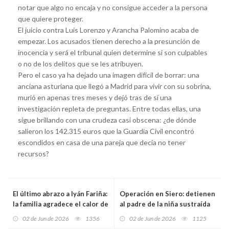
notar que algo no encaja y no consigue acceder a la persona
que quiere proteger.
El juicio contra Luis Lorenzo y Arancha Palomino acaba de
empezar. Los acusados tienen derecho a la presunción de
inocencia y será el tribunal quien determine si son culpables
o no de los delitos que se les atribuyen.
Pero el caso ya ha dejado una imagen difícil de borrar: una
anciana asturiana que llegó a Madrid para vivir con su sobrina,
murió en apenas tres meses y dejó tras de sí una
investigación repleta de preguntas. Entre todas ellas, una
sigue brillando con una crudeza casi obscena: ¿de dónde
salieron los 142.315 euros que la Guardia Civil encontró
escondidos en casa de una pareja que decía no tener
recursos?
El último abrazo a Iyán Fariña:
Operación en Siero: detienen
la familia agradece el calor de
al padre de la niña sustraída
Avilés tras siete días de
en Oviedo, pero la menor y su
02 de Jun de 2026
1356
02 de Jun de 2026
1125
angustia en Salinas
madre siguen desaparecidas