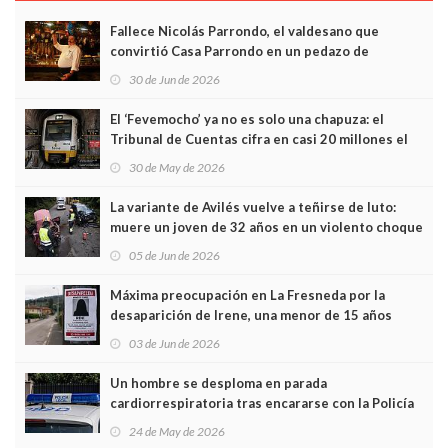
Fallece Nicolás Parrondo, el valdesano que
convirtió Casa Parrondo en un pedazo de
Asturias en Madrid
30 de Jun de 2026
El ‘Fevemocho’ ya no es solo una chapuza: el
Tribunal de Cuentas cifra en casi 20 millones el
sobrecoste de los trenes que no cabían por los
30 de May de 2026
túneles
La variante de Avilés vuelve a teñirse de luto:
muere un joven de 32 años en un violento choque
frontal
05 de Jun de 2026
Máxima preocupación en La Fresneda por la
desaparición de Irene, una menor de 15 años
03 de Jun de 2026
Un hombre se desploma en parada
cardiorrespiratoria tras encararse con la Policía
Local en Luanco
24 de May de 2026