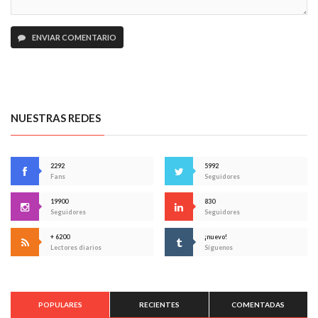
ENVIAR COMENTARIO
NUESTRAS REDES
2292
5992
Fans
Seguidores
19900
830
Seguidores
Seguidores
+ 6200
¡nuevo!
Lectores diarios
Síguenos
POPULARES
RECIENTES
COMENTADAS