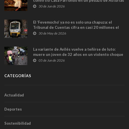
convirtió Casa Parrondo en un pedazo de Asturias
en Madrid
30 de Jun de 2026
El ‘Fevemocho’ ya no es solo una chapuza: el
Tribunal de Cuentas cifra en casi 20 millones el
sobrecoste de los trenes que no cabían por los
30 de May de 2026
túneles
La variante de Avilés vuelve a teñirse de luto:
muere un joven de 32 años en un violento choque
frontal
05 de Jun de 2026
CATEGORÍAS
Actualidad
Deportes
Sostenibilidad