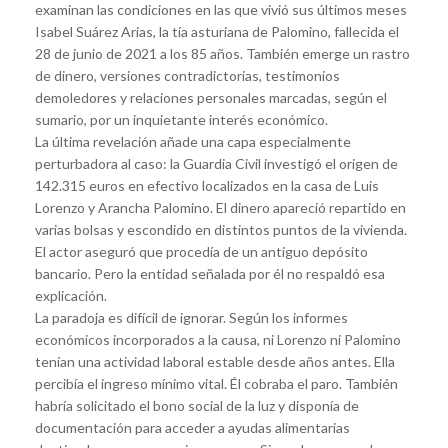
examinan las condiciones en las que vivió sus últimos meses
Isabel Suárez Arias, la tía asturiana de Palomino, fallecida el
28 de junio de 2021 a los 85 años. También emerge un rastro
de dinero, versiones contradictorias, testimonios
demoledores y relaciones personales marcadas, según el
sumario, por un inquietante interés económico.
La última revelación añade una capa especialmente
perturbadora al caso: la Guardia Civil investigó el origen de
142.315 euros en efectivo localizados en la casa de Luis
Lorenzo y Arancha Palomino. El dinero apareció repartido en
varias bolsas y escondido en distintos puntos de la vivienda.
El actor aseguró que procedía de un antiguo depósito
bancario. Pero la entidad señalada por él no respaldó esa
explicación.
La paradoja es difícil de ignorar. Según los informes
económicos incorporados a la causa, ni Lorenzo ni Palomino
tenían una actividad laboral estable desde años antes. Ella
percibía el ingreso mínimo vital. Él cobraba el paro. También
habría solicitado el bono social de la luz y disponía de
documentación para acceder a ayudas alimentarias