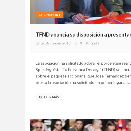
GIJÓN SPORT
TFND anuncia su disposición a presentar
28 de Junio de 2013
0
2249
La asociación ha solicitado aclarar el porcentaje rea
Sportinguista 'Tu Fe Nunca Decaiga' (TFND) se encu
sobre el paquete accionarial que José Fernández tien
oferta la asociación ha solicitado en primer lugar aclar
LEER MÁS