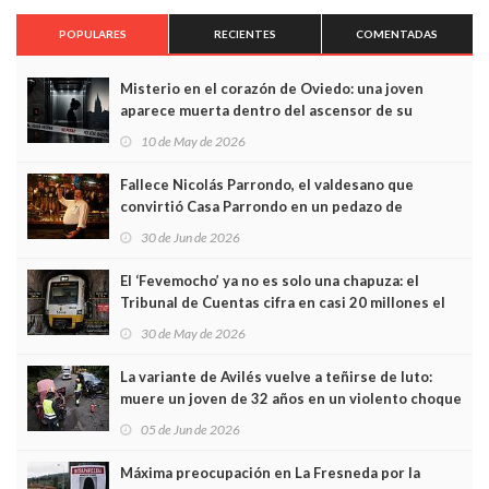
POPULARES
RECIENTES
COMENTADAS
Misterio en el corazón de Oviedo: una joven
aparece muerta dentro del ascensor de su
edificio y las cámaras captan sus últimos minutos
10 de May de 2026
Fallece Nicolás Parrondo, el valdesano que
convirtió Casa Parrondo en un pedazo de
Asturias en Madrid
30 de Jun de 2026
El ‘Fevemocho’ ya no es solo una chapuza: el
Tribunal de Cuentas cifra en casi 20 millones el
sobrecoste de los trenes que no cabían por los
30 de May de 2026
túneles
La variante de Avilés vuelve a teñirse de luto:
muere un joven de 32 años en un violento choque
frontal
05 de Jun de 2026
Máxima preocupación en La Fresneda por la