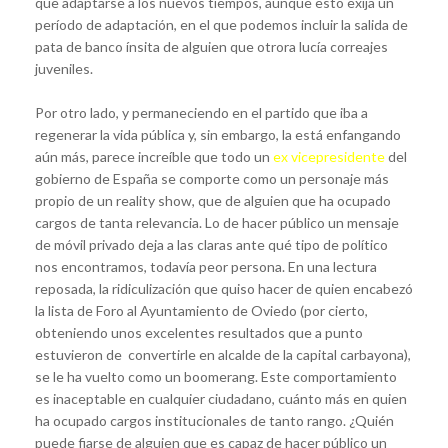
que adaptarse a los nuevos tiempos, aunque esto exija un
período de adaptación, en el que podemos incluir la salida de
pata de banco ínsita de alguien que otrora lucía correajes
juveniles.
Por otro lado, y permaneciendo en el partido que iba a
regenerar la vida pública y, sin embargo, la está enfangando
aún más, parece increíble que todo un
ex vicepresidente
del
gobierno de España se comporte como un personaje más
propio de un reality show, que de alguien que ha ocupado
cargos de tanta relevancia. Lo de hacer público un mensaje
de móvil privado deja a las claras ante qué tipo de político
nos encontramos, todavía peor persona. En una lectura
reposada, la ridiculización que quiso hacer de quien encabezó
la lista de Foro al Ayuntamiento de Oviedo (por cierto,
obteniendo unos excelentes resultados que a punto
estuvieron de convertirle en alcalde de la capital carbayona),
se le ha vuelto como un boomerang. Este comportamiento
es inaceptable en cualquier ciudadano, cuánto más en quien
ha ocupado cargos institucionales de tanto rango. ¿Quién
puede fiarse de alguien que es capaz de hacer público un