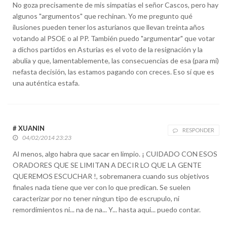
No goza precisamente de mis simpatías el señor Cascos, pero hay
algunos "argumentos" que rechinan. Yo me pregunto qué
ilusiones pueden tener los asturianos que llevan treinta años
votando al PSOE o al PP. También puedo "argumentar" que votar
a dichos partidos en Asturias es el voto de la resignación y la
abulia y que, lamentablemente, las consecuencias de esa (para mí)
nefasta decisión, las estamos pagando con creces. Eso sí que es
una auténtica estafa.
# XUANIN
RESPONDER
04/02/2014 23:23
Al menos, algo habra que sacar en limpio. ¡ CUIDADO CON ESOS
ORADORES QUE SE LIMITAN A DECIR LO QUE LA GENTE
QUEREMOS ESCUCHAR !, sobremanera cuando sus objetivos
finales nada tiene que ver con lo que predican. Se suelen
caracterizar por no tener ningun tipo de escrupulo, ni
remordimientos ni... na de na... Y... hasta aqui... puedo contar.