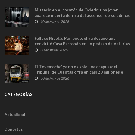
Misterio en el corazón de Oviedo: una joven
aparece muerta dentro del ascensor de su edificio
y las cámaras captan sus últimos minutos
10 de May de 2026
Fallece Nicolás Parrondo, el valdesano que
convirtió Casa Parrondo en un pedazo de Asturias
en Madrid
30 de Jun de 2026
El ‘Fevemocho’ ya no es solo una chapuza: el
Tribunal de Cuentas cifra en casi 20 millones el
sobrecoste de los trenes que no cabían por los
30 de May de 2026
túneles
CATEGORÍAS
Actualidad
Deportes