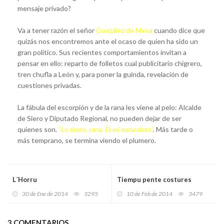
mensaje privado?
Va a tener razón el señor
González de Mesa
cuando dice que
quizás nos encontremos ante el ocaso de quien ha sido un
gran político. Sus recientes comportamientos invitan a
pensar en ello: reparto de folletos cual publicitario chigrero,
tren chufla a León y, para poner la guinda, revelación de
cuestiones privadas.
La fábula del escorpión y de la rana les viene al pelo: Alcalde
de Siero y Diputado Regional, no pueden dejar de ser
quienes son.
“Lo siento, rana. Es mi naturaleza”
.
Más tarde o
más temprano, se termina viendo el plumero.
L´Horru
Tiempu pente costures
30 de Ene de 2014
3295
10 de Feb de 2014
3479
3 COMENTARIOS