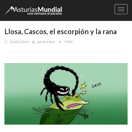
Naveg
Llosa, Cascos, el escorpión y la rana
31/01/2014
por
Ex Libris
7490