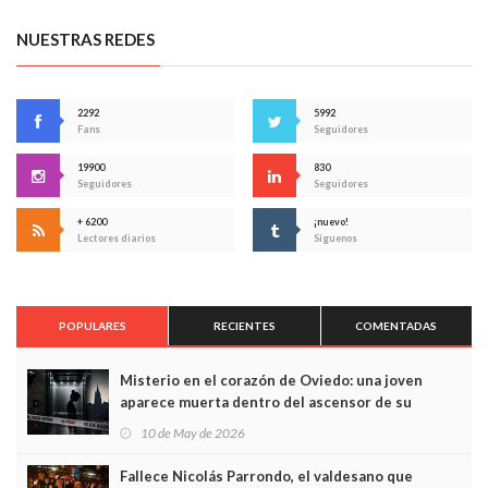
NUESTRAS REDES
2292
5992
Fans
Seguidores
19900
830
Seguidores
Seguidores
+ 6200
¡nuevo!
Lectores diarios
Síguenos
POPULARES
RECIENTES
COMENTADAS
Misterio en el corazón de Oviedo: una joven
aparece muerta dentro del ascensor de su
edificio y las cámaras captan sus últimos minutos
10 de May de 2026
Fallece Nicolás Parrondo, el valdesano que