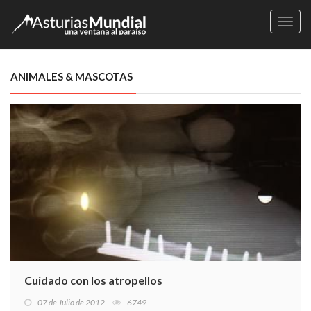
Naveg
ANIMALES & MASCOTAS
Cuidado con los atropellos
07 de Julio de 2012
6749