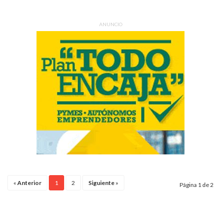
ANUNCIO
«
Anterior
1
2
Siguiente
»
Página 1 de 2