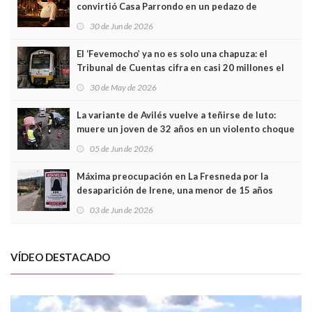
convirtió Casa Parrondo en un pedazo de
Asturias en Madrid
30 de Jun de 2026
El ‘Fevemocho’ ya no es solo una chapuza: el
Tribunal de Cuentas cifra en casi 20 millones el
sobrecoste de los trenes que no cabían por los
30 de May de 2026
túneles
La variante de Avilés vuelve a teñirse de luto:
muere un joven de 32 años en un violento choque
frontal
05 de Jun de 2026
Máxima preocupación en La Fresneda por la
desaparición de Irene, una menor de 15 años
03 de Jun de 2026
VÍDEO DESTACADO