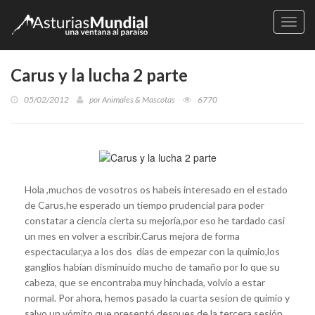
Naveg
Carus y la lucha 2 parte
05/02/2012
por
Animales & Mascotas
6770
Hola ,muchos de vosotros os habeis interesado en el estado
de Carus,he esperado un tiempo prudencial para poder
constatar a ciencia cierta su mejoría,por eso he tardado casi
un mes en volver a escribir.Carus mejora de forma
espectacular,ya a los dos dias de empezar con la quimio,los
ganglios habían disminuido mucho de tamaño por lo que su
cabeza, que se encontraba muy hinchada, volvio a estar
normal. Por ahora, hemos pasado la cuarta sesion de quimio y
salvo un vómito que presentó despues de la tercera sesión