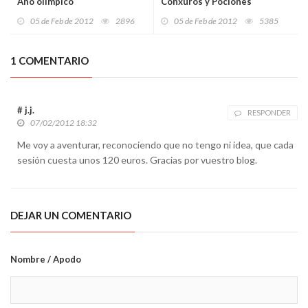
Año olímpico
Conxuros y Pociones
05 de Feb de 2012
2896
05 de Feb de 2012
5385
1 COMENTARIO
# j.j.
RESPONDER
07/02/2012 18:32
Me voy a aventurar, reconociendo que no tengo ni idea, que cada
sesión cuesta unos 120 euros. Gracias por vuestro blog.
DEJAR UN COMENTARIO
Nombre / Apodo