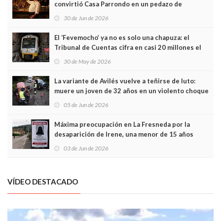
convirtió Casa Parrondo en un pedazo de
Asturias en Madrid
30 de Jun de 2026
El ‘Fevemocho’ ya no es solo una chapuza: el
Tribunal de Cuentas cifra en casi 20 millones el
sobrecoste de los trenes que no cabían por los
30 de May de 2026
túneles
La variante de Avilés vuelve a teñirse de luto:
muere un joven de 32 años en un violento choque
frontal
05 de Jun de 2026
Máxima preocupación en La Fresneda por la
desaparición de Irene, una menor de 15 años
03 de Jun de 2026
VÍDEO DESTACADO