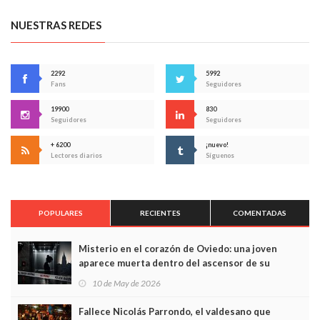
NUESTRAS REDES
2292
5992
Fans
Seguidores
19900
830
Seguidores
Seguidores
+ 6200
¡nuevo!
Lectores diarios
Síguenos
POPULARES
RECIENTES
COMENTADAS
Misterio en el corazón de Oviedo: una joven
aparece muerta dentro del ascensor de su
edificio y las cámaras captan sus últimos minutos
10 de May de 2026
Fallece Nicolás Parrondo, el valdesano que