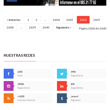
«
Anterior
1
2
...
2604
2605
2606
2607
2608
...
2639
2640
Siguiente
»
Página 2606 de 2640
NUESTRAS REDES
2292
5992
Fans
Seguidores
19900
830
Seguidores
Seguidores
+ 6200
¡nuevo!
Lectores diarios
Síguenos