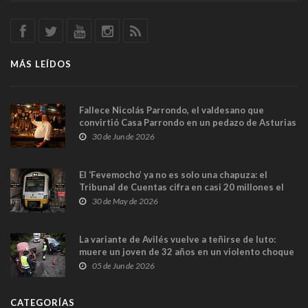
MÁS LEÍDOS
Fallece Nicolás Parrondo, el valdesano que
convirtió Casa Parrondo en un pedazo de Asturias
en Madrid
30 de Jun de 2026
El ‘Fevemocho’ ya no es solo una chapuza: el
Tribunal de Cuentas cifra en casi 20 millones el
sobrecoste de los trenes que no cabían por los
30 de May de 2026
túneles
La variante de Avilés vuelve a teñirse de luto:
muere un joven de 32 años en un violento choque
frontal
05 de Jun de 2026
CATEGORÍAS