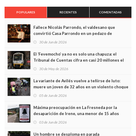
POPULARES
RECIENTES
COMENTADAS
Fallece Nicolás Parrondo, el valdesano que
convirtió Casa Parrondo en un pedazo de
Asturias en Madrid
30 de Jun de 2026
El ‘Fevemocho’ ya no es solo una chapuza: el
Tribunal de Cuentas cifra en casi 20 millones el
sobrecoste de los trenes que no cabían por los
30 de May de 2026
túneles
La variante de Avilés vuelve a teñirse de luto:
muere un joven de 32 años en un violento choque
frontal
05 de Jun de 2026
Máxima preocupación en La Fresneda por la
desaparición de Irene, una menor de 15 años
03 de Jun de 2026
Un hombre se desploma en parada