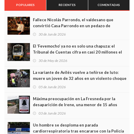
POPULARES
RECIENTES
COMENTADAS
Fallece Nicolás Parrondo, el valdesano que
convirtió Casa Parrondo en un pedazo de
Asturias en Madrid
30 de Jun de 2026
El ‘Fevemocho’ ya no es solo una chapuza: el
Tribunal de Cuentas cifra en casi 20 millones el
sobrecoste de los trenes que no cabían por los
30 de May de 2026
túneles
La variante de Avilés vuelve a teñirse de luto:
muere un joven de 32 años en un violento choque
frontal
05 de Jun de 2026
Máxima preocupación en La Fresneda por la
desaparición de Irene, una menor de 15 años
03 de Jun de 2026
Un hombre se desploma en parada
cardiorrespiratoria tras encararse con la Policía