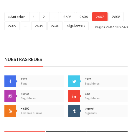
«
Anterior
1
2
...
2605
2606
2607
2608
2609
...
2639
2640
Siguiente
»
Página 2607 de 2640
NUESTRAS REDES
2292
5992
Fans
Seguidores
19900
830
Seguidores
Seguidores
+ 6200
¡nuevo!
Lectores diarios
Síguenos