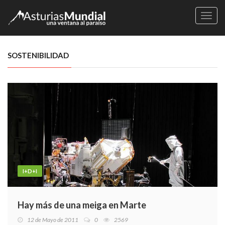
Naveg
SOSTENIBILIDAD
I+D+I
Hay más de una meiga en Marte
12 de Mayo de 2011
0
2569