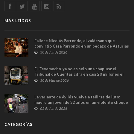
MÁS LEÍDOS
Fallece Nicolás Parrondo, el valdesano que
convirtió Casa Parrondo en un pedazo de Asturias
en Madrid
30 de Jun de 2026
El ‘Fevemocho’ ya no es solo una chapuza: el
Tribunal de Cuentas cifra en casi 20 millones el
sobrecoste de los trenes que no cabían por los
30 de May de 2026
túneles
La variante de Avilés vuelve a teñirse de luto:
muere un joven de 32 años en un violento choque
frontal
05 de Jun de 2026
CATEGORÍAS