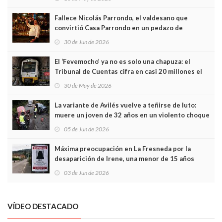
Fallece Nicolás Parrondo, el valdesano que
convirtió Casa Parrondo en un pedazo de
Asturias en Madrid
30 de Jun de 2026
El ‘Fevemocho’ ya no es solo una chapuza: el
Tribunal de Cuentas cifra en casi 20 millones el
sobrecoste de los trenes que no cabían por los
30 de May de 2026
túneles
La variante de Avilés vuelve a teñirse de luto:
muere un joven de 32 años en un violento choque
frontal
05 de Jun de 2026
Máxima preocupación en La Fresneda por la
desaparición de Irene, una menor de 15 años
03 de Jun de 2026
VÍDEO DESTACADO