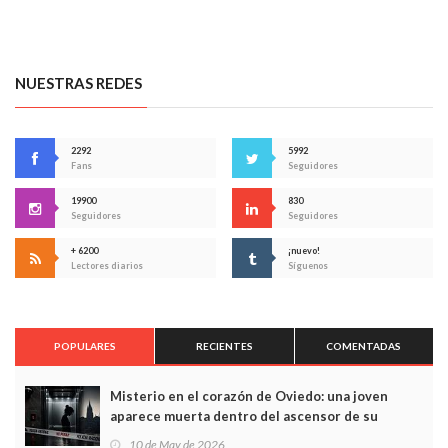
NUESTRAS REDES
2292
5992
Fans
Seguidores
19900
830
Seguidores
Seguidores
+ 6200
¡nuevo!
Lectores diarios
Síguenos
POPULARES
RECIENTES
COMENTADAS
Misterio en el corazón de Oviedo: una joven
aparece muerta dentro del ascensor de su
edificio y las cámaras captan sus últimos minutos
10 de May de 2026