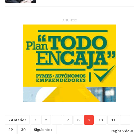
ANUNCIO
«
Anterior
1
2
...
7
8
9
10
11
...
29
30
Siguiente
»
Página 9 de 30