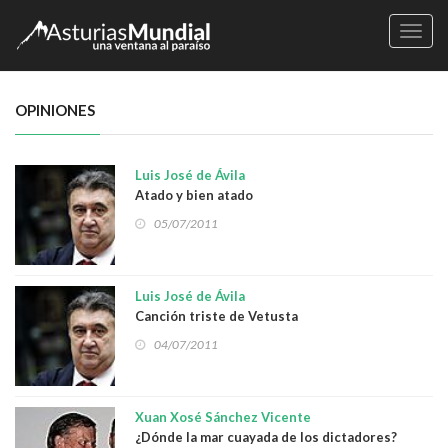
Naveg
OPINIONES
Luis José de Ávila
Atado y bien atado
05/07/2011
Luis José de Ávila
Canción triste de Vetusta
04/07/2011
Xuan Xosé Sánchez Vicente
¿Dónde la mar cuayada de los dictadores?