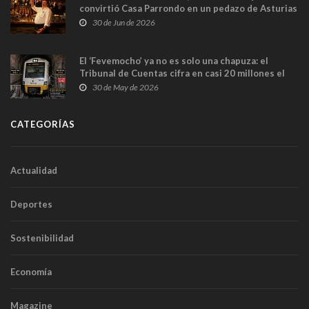
convirtió Casa Parrondo en un pedazo de Asturias
en Madrid
30 de Jun de 2026
El ‘Fevemocho’ ya no es solo una chapuza: el
Tribunal de Cuentas cifra en casi 20 millones el
sobrecoste de los trenes que no cabían por los
30 de May de 2026
túneles
CATEGORÍAS
Actualidad
Deportes
Sostenibilidad
Economía
Magazine