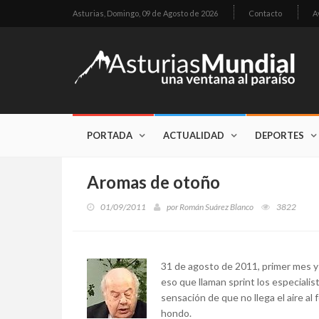
Asturias,
Domingo, 09 de Agosto de 2026
Contacto
A
PORTADA
ACTUALIDAD
DEPORTES
Aromas de otoño
01/09/2011
por
Román Suárez Blanco
3822
31 de agosto de 2011, primer mes y 
eso que llaman sprint los especialis
sensación de que no llega el aire al
hondo.