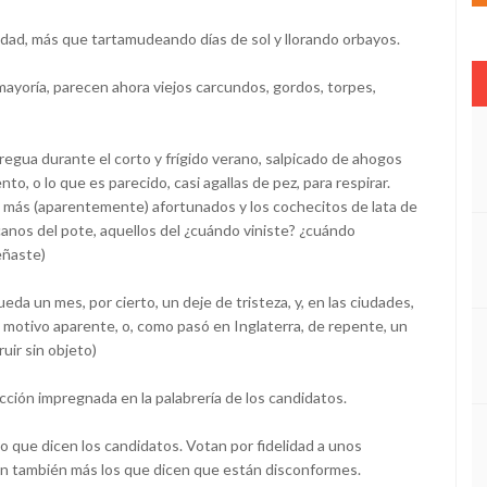
idad, más que tartamudeando días de sol y llorando orbayos.
u mayoría, parecen ahora viejos carcundos, gordos, torpes,
tregua durante el corto y frígido verano, salpicado de ahogos
o, o lo que es parecido, casi agallas de pez, para respirar.
s más (aparentemente) afortunados y los cochecitos de lata de
canos del pote, aquellos del ¿cuándo viniste? ¿cuándo
peñaste)
eda un mes, por cierto, un deje de tristeza, y, en las ciudades,
in motivo aparente, o, como pasó en Inglaterra, de repente, un
ir sin objeto)
cción impregnada en la palabrería de los candidatos.
o que dicen los candidatos. Votan por fidelidad a unos
son también más los que dicen que están disconformes.