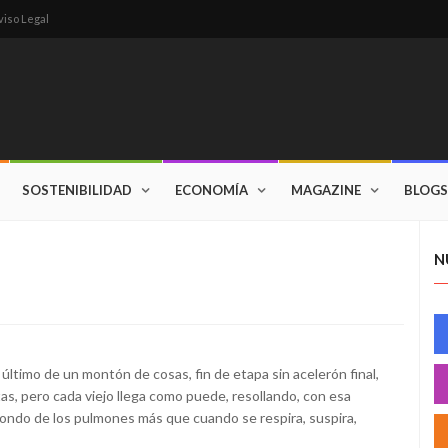
viso Legal
SOSTENIBILIDAD
ECONOMÍA
MAGAZINE
BLOGS
N
último de un montón de cosas, fin de etapa sin acelerón final,
tas, pero cada viejo llega como puede, resollando, con esa
 fondo de los pulmones más que cuando se respira, suspira,