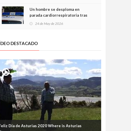
Un hombre se desploma en
parada cardiorrespiratoria tras
encararse con la Policía Local en
24 de May de 2026
Luanco
ÍDEO DESTACADO
Feliz Día de Asturias 2020 Where is Asturias