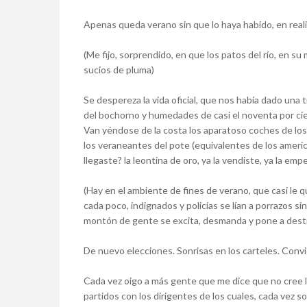
Apenas queda verano sin que lo haya habido, en real
(Me fijo, sorprendido, en que los patos del río, en s
sucios de pluma)
Se despereza la vida oficial, que nos había dado una 
del bochorno y humedades de casi el noventa por cient
Van yéndose de la costa los aparatoso coches de lo
los veraneantes del pote (equivalentes de los ameri
llegaste? la leontina de oro, ya la vendiste, ya la em
(Hay en el ambiente de fines de verano, que casi le qu
cada poco, indignados y policías se lían a porrazos s
montón de gente se excita, desmanda y pone a destru
De nuevo elecciones. Sonrisas en los carteles. Convi
Cada vez oigo a más gente que me dice que no cree l
partidos con los dirigentes de los cuales, cada vez 