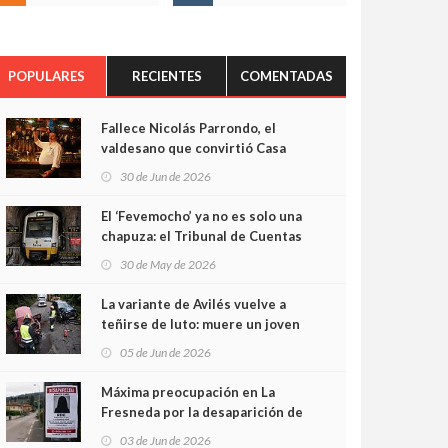
POPULARES
RECIENTES
COMENTADAS
Fallece Nicolás Parrondo, el
valdesano que convirtió Casa
Parrondo en un pedazo de
30 de Jun de 2026
Asturias en Madrid
El ‘Fevemocho’ ya no es solo una
chapuza: el Tribunal de Cuentas
cifra en casi 20 millones el
30 de May de 2026
sobrecoste de los trenes que no
cabían por los túneles
La variante de Avilés vuelve a
teñirse de luto: muere un joven
de 32 años en un violento choque
05 de Jun de 2026
frontal
Máxima preocupación en La
Fresneda por la desaparición de
Irene, una menor de 15 años
03 de Jun de 2026