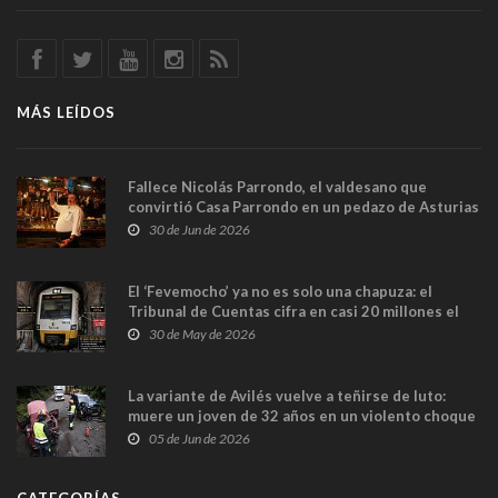
MÁS LEÍDOS
Fallece Nicolás Parrondo, el valdesano que
convirtió Casa Parrondo en un pedazo de Asturias
en Madrid
30 de Jun de 2026
El ‘Fevemocho’ ya no es solo una chapuza: el
Tribunal de Cuentas cifra en casi 20 millones el
sobrecoste de los trenes que no cabían por los
30 de May de 2026
túneles
La variante de Avilés vuelve a teñirse de luto:
muere un joven de 32 años en un violento choque
frontal
05 de Jun de 2026