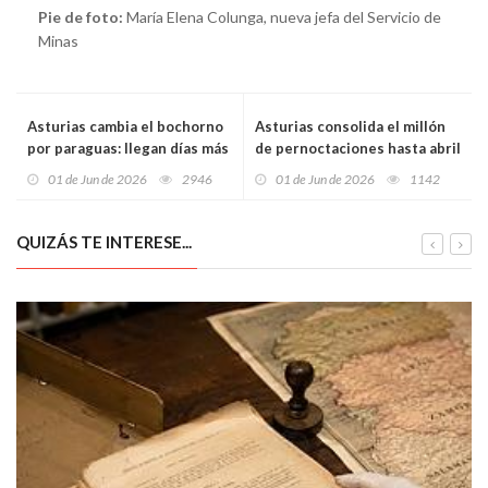
Pie de foto:
María Elena Colunga, nueva jefa del Servicio de
Minas
Asturias cambia el bochorno
Asturias consolida el millón
por paraguas: llegan días más
de pernoctaciones hasta abril
frescos, lluvia cantábrica y
y bate récord en turismo
01 de Jun de 2026
2946
01 de Jun de 2026
1142
riesgo de tormentas en la
rural gracias al tirón de los
montaña
bonos
QUIZÁS TE INTERESE...