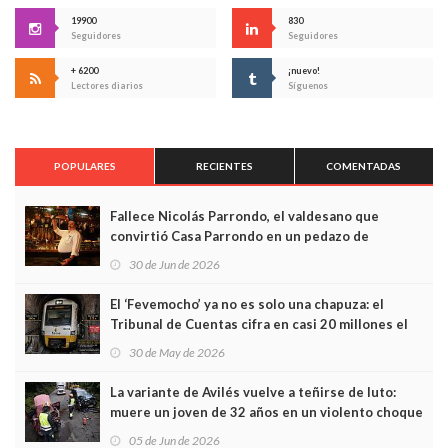
19900
830
Seguidores
Seguidores
+ 6200
¡nuevo!
Lectores diarios
Síguenos
POPULARES
RECIENTES
COMENTADAS
Fallece Nicolás Parrondo, el valdesano que
convirtió Casa Parrondo en un pedazo de
Asturias en Madrid
30 de Jun de 2026
El ‘Fevemocho’ ya no es solo una chapuza: el
Tribunal de Cuentas cifra en casi 20 millones el
sobrecoste de los trenes que no cabían por los
30 de May de 2026
túneles
La variante de Avilés vuelve a teñirse de luto:
muere un joven de 32 años en un violento choque
frontal
05 de Jun de 2026