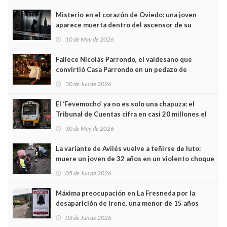
Misterio en el corazón de Oviedo: una joven
aparece muerta dentro del ascensor de su
edificio y las cámaras captan sus últimos minutos
10 de May de 2026
Fallece Nicolás Parrondo, el valdesano que
convirtió Casa Parrondo en un pedazo de
Asturias en Madrid
30 de Jun de 2026
El ‘Fevemocho’ ya no es solo una chapuza: el
Tribunal de Cuentas cifra en casi 20 millones el
sobrecoste de los trenes que no cabían por los
30 de May de 2026
túneles
La variante de Avilés vuelve a teñirse de luto:
muere un joven de 32 años en un violento choque
frontal
05 de Jun de 2026
Máxima preocupación en La Fresneda por la
desaparición de Irene, una menor de 15 años
03 de Jun de 2026