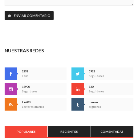
ENVIAR COMENTARIO
NUESTRAS REDES
2292
5992
Fans
Seguidores
19900
830
Seguidores
Seguidores
+ 6200
¡nuevo!
Lectores diarios
Síguenos
POPULARES
RECIENTES
COMENTADAS