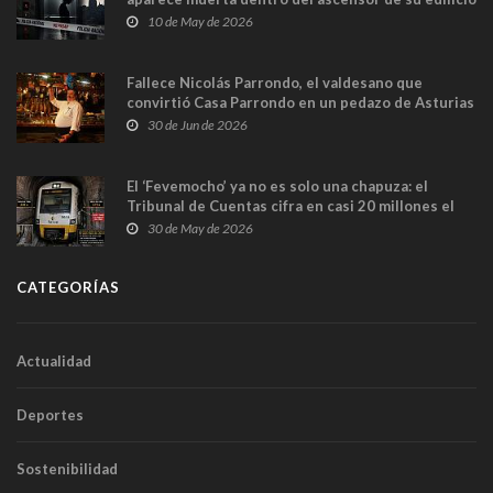
y las cámaras captan sus últimos minutos
10 de May de 2026
Fallece Nicolás Parrondo, el valdesano que
convirtió Casa Parrondo en un pedazo de Asturias
en Madrid
30 de Jun de 2026
El ‘Fevemocho’ ya no es solo una chapuza: el
Tribunal de Cuentas cifra en casi 20 millones el
sobrecoste de los trenes que no cabían por los
30 de May de 2026
túneles
CATEGORÍAS
Actualidad
Deportes
Sostenibilidad