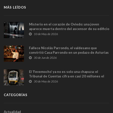
MÁS LEÍDOS
Misterio en el corazón de Oviedo: una joven
aparece muerta dentro del ascensor de su edificio
y las cámaras captan sus últimos minutos
10 de May de 2026
Fallece Nicolás Parrondo, el valdesano que
convirtió Casa Parrondo en un pedazo de Asturias
en Madrid
30 de Jun de 2026
El ‘Fevemocho’ ya no es solo una chapuza: el
Tribunal de Cuentas cifra en casi 20 millones el
sobrecoste de los trenes que no cabían por los
30 de May de 2026
túneles
CATEGORÍAS
Actualidad