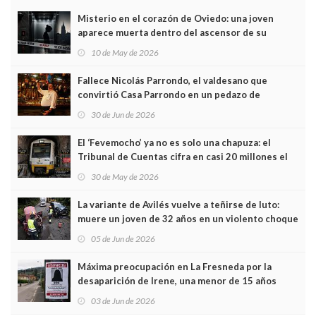
Misterio en el corazón de Oviedo: una joven
aparece muerta dentro del ascensor de su
edificio y las cámaras captan sus últimos minutos
10 de May de 2026
Fallece Nicolás Parrondo, el valdesano que
convirtió Casa Parrondo en un pedazo de
Asturias en Madrid
30 de Jun de 2026
El ‘Fevemocho’ ya no es solo una chapuza: el
Tribunal de Cuentas cifra en casi 20 millones el
sobrecoste de los trenes que no cabían por los
30 de May de 2026
túneles
La variante de Avilés vuelve a teñirse de luto:
muere un joven de 32 años en un violento choque
frontal
05 de Jun de 2026
Máxima preocupación en La Fresneda por la
desaparición de Irene, una menor de 15 años
03 de Jun de 2026