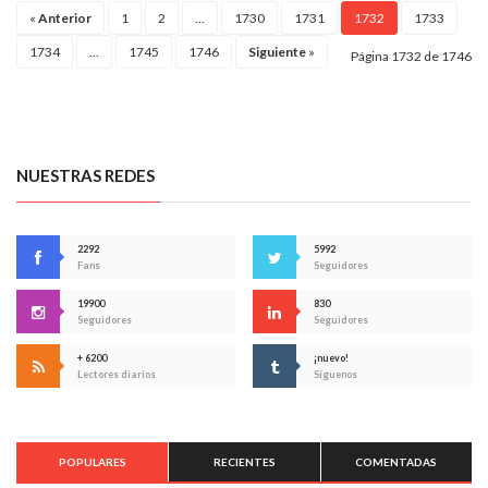
«
Anterior
1
2
...
1730
1731
1732
1733
1734
...
1745
1746
Siguiente
»
Página 1732 de 1746
NUESTRAS REDES
2292
5992
Fans
Seguidores
19900
830
Seguidores
Seguidores
+ 6200
¡nuevo!
Lectores diarios
Síguenos
POPULARES
RECIENTES
COMENTADAS