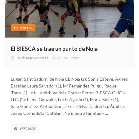
DEPORTES
El BIESCA se trae un punto de Noia
09 de Mayo de 2011
0
2922
Lugar: Sant Sadurní de Noia CE Noia (2): Sonia Esteve, Agnes
Esteller, Laura Salvador (1), Mª Fernández Pulgui, Raquel
Torra (1) - e.i. - Judith Valdrils, Esther Ferrer. BIESCA GIJÓN
H.C. (2): Elena González, Luchi Agudo (1), Marta Soler (1),
Sara González, Ainhoa García - e.i. - Silvia Cadrecha. Árbitro:
Josep Cornudella (Catalán). No mostró tarjetas y ...
LEER MÁS