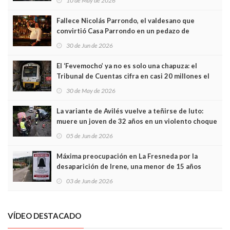
10 de May de 2026
Fallece Nicolás Parrondo, el valdesano que
convirtió Casa Parrondo en un pedazo de
Asturias en Madrid
30 de Jun de 2026
El ‘Fevemocho’ ya no es solo una chapuza: el
Tribunal de Cuentas cifra en casi 20 millones el
sobrecoste de los trenes que no cabían por los
30 de May de 2026
túneles
La variante de Avilés vuelve a teñirse de luto:
muere un joven de 32 años en un violento choque
frontal
05 de Jun de 2026
Máxima preocupación en La Fresneda por la
desaparición de Irene, una menor de 15 años
03 de Jun de 2026
VÍDEO DESTACADO