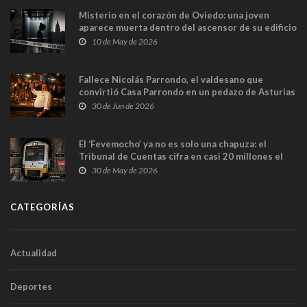
Misterio en el corazón de Oviedo: una joven
aparece muerta dentro del ascensor de su edificio
y las cámaras captan sus últimos minutos
10 de May de 2026
Fallece Nicolás Parrondo, el valdesano que
convirtió Casa Parrondo en un pedazo de Asturias
en Madrid
30 de Jun de 2026
El ‘Fevemocho’ ya no es solo una chapuza: el
Tribunal de Cuentas cifra en casi 20 millones el
sobrecoste de los trenes que no cabían por los
30 de May de 2026
túneles
CATEGORÍAS
Actualidad
Deportes