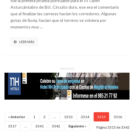
fue la primera prueba puntuable para el III Open
Asturcántabro de Btt. Circuito duro, ese era el comentario
que al finalizar las carreras hacían los corredores. Algunas
gotas de lluvia, hacían que el terreno se volviera por
momentos muy ...
LEER MÁS
ANUNCIO
«
Anterior
1
2
...
3313
3314
3315
3316
3317
...
3341
3342
Siguiente
»
Página 3315 de 3342