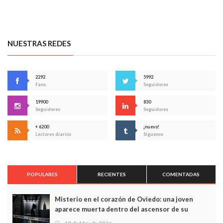
NUESTRAS REDES
2292
5992
Fans
Seguidores
19900
830
Seguidores
Seguidores
+ 6200
¡nuevo!
Lectores diarios
Síguenos
POPULARES
RECIENTES
COMENTADAS
Misterio en el corazón de Oviedo: una joven
aparece muerta dentro del ascensor de su
edificio y las cámaras captan sus últimos minutos