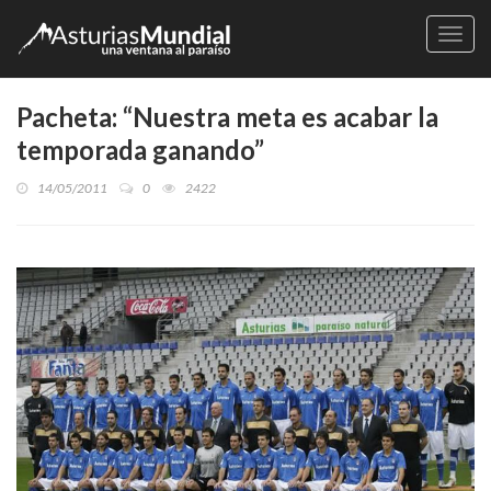
Naveg
Pacheta: “Nuestra meta es acabar la
temporada ganando”
14/05/2011
0
2422