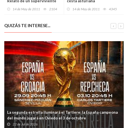
Relato de un superviviente
cesta asturiana
14 de May de 2011
2104
14 de May de 2011
4345
QUIZÁS TE INTERESE...
La segunda estrella iluminará el Tartiere: la España campeona
del mundo jugará en Oviedo el 3 de octubre
22 de Jul de 2026