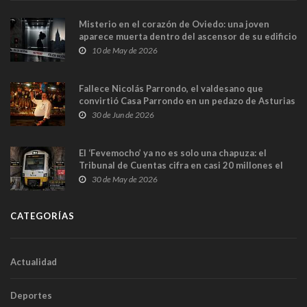
Misterio en el corazón de Oviedo: una joven
aparece muerta dentro del ascensor de su edificio
y las cámaras captan sus últimos minutos
10 de May de 2026
Fallece Nicolás Parrondo, el valdesano que
convirtió Casa Parrondo en un pedazo de Asturias
en Madrid
30 de Jun de 2026
El ‘Fevemocho’ ya no es solo una chapuza: el
Tribunal de Cuentas cifra en casi 20 millones el
sobrecoste de los trenes que no cabían por los
30 de May de 2026
túneles
CATEGORÍAS
Actualidad
Deportes