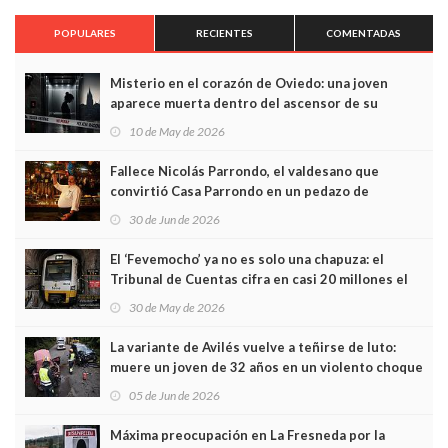
POPULARES
RECIENTES
COMENTADAS
Misterio en el corazón de Oviedo: una joven
aparece muerta dentro del ascensor de su
edificio y las cámaras captan sus últimos minutos
10 de May de 2026
Fallece Nicolás Parrondo, el valdesano que
convirtió Casa Parrondo en un pedazo de
Asturias en Madrid
30 de Jun de 2026
El ‘Fevemocho’ ya no es solo una chapuza: el
Tribunal de Cuentas cifra en casi 20 millones el
sobrecoste de los trenes que no cabían por los
30 de May de 2026
túneles
La variante de Avilés vuelve a teñirse de luto:
muere un joven de 32 años en un violento choque
frontal
05 de Jun de 2026
Máxima preocupación en La Fresneda por la