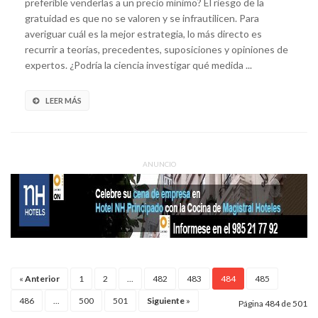
preferible venderlas a un precio mínimo? El riesgo de la
gratuidad es que no se valoren y se infrautilicen. Para
averiguar cuál es la mejor estrategia, lo más directo es
recurrir a teorías, precedentes, suposiciones y opiniones de
expertos. ¿Podría la ciencia investigar qué medida ...
LEER MÁS
ANUNCIO
«
Anterior
1
2
...
482
483
484
485
486
...
500
501
Siguiente
»
Página 484 de 501