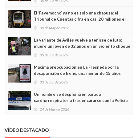
30 de Jun de 2026
El ‘Fevemocho’ ya no es solo una chapuza: el
Tribunal de Cuentas cifra en casi 20 millones el
sobrecoste de los trenes que no cabían por los
30 de May de 2026
túneles
La variante de Avilés vuelve a teñirse de luto:
muere un joven de 32 años en un violento choque
frontal
05 de Jun de 2026
Máxima preocupación en La Fresneda por la
desaparición de Irene, una menor de 15 años
03 de Jun de 2026
Un hombre se desploma en parada
cardiorrespiratoria tras encararse con la Policía
Local en Luanco
24 de May de 2026
VÍDEO DESTACADO