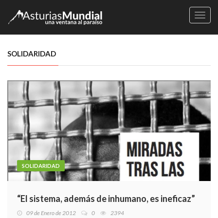
Naveg
SOLIDARIDAD
SOLIDARIDAD
“El sistema, además de inhumano, es ineficaz”
09 de Enero de 2012
0
2394