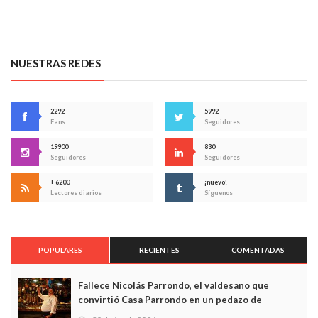
NUESTRAS REDES
2292
5992
Fans
Seguidores
19900
830
Seguidores
Seguidores
+ 6200
¡nuevo!
Lectores diarios
Síguenos
POPULARES
RECIENTES
COMENTADAS
Fallece Nicolás Parrondo, el valdesano que
convirtió Casa Parrondo en un pedazo de
Asturias en Madrid