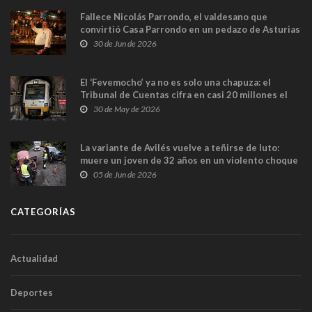
Fallece Nicolás Parrondo, el valdesano que
convirtió Casa Parrondo en un pedazo de Asturias
en Madrid
30 de Jun de 2026
El ‘Fevemocho’ ya no es solo una chapuza: el
Tribunal de Cuentas cifra en casi 20 millones el
sobrecoste de los trenes que no cabían por los
30 de May de 2026
túneles
La variante de Avilés vuelve a teñirse de luto:
muere un joven de 32 años en un violento choque
frontal
05 de Jun de 2026
CATEGORÍAS
Actualidad
Deportes