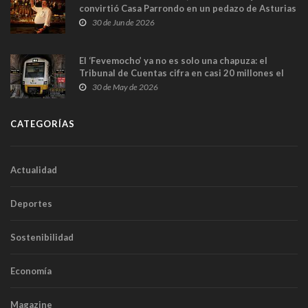
convirtió Casa Parrondo en un pedazo de Asturias
en Madrid
30 de Jun de 2026
El ‘Fevemocho’ ya no es solo una chapuza: el
Tribunal de Cuentas cifra en casi 20 millones el
sobrecoste de los trenes que no cabían por los
30 de May de 2026
túneles
CATEGORÍAS
Actualidad
Deportes
Sostenibilidad
Economía
Magazine