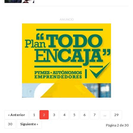
ANUNCIO
«
Anterior
1
2
3
4
5
6
7
...
29
30
Siguiente
»
Página 2 de 30