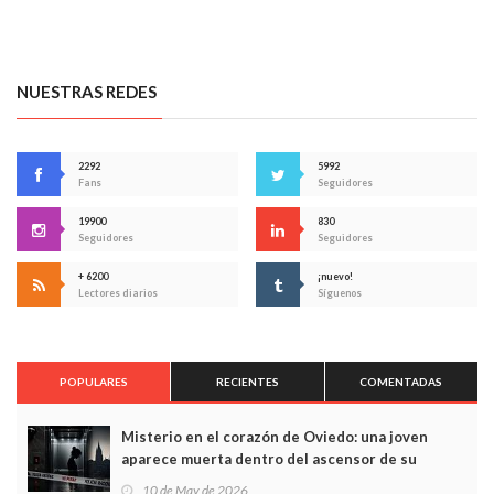
NUESTRAS REDES
2292
5992
Fans
Seguidores
19900
830
Seguidores
Seguidores
+ 6200
¡nuevo!
Lectores diarios
Síguenos
POPULARES
RECIENTES
COMENTADAS
Misterio en el corazón de Oviedo: una joven
aparece muerta dentro del ascensor de su
edificio y las cámaras captan sus últimos minutos
10 de May de 2026