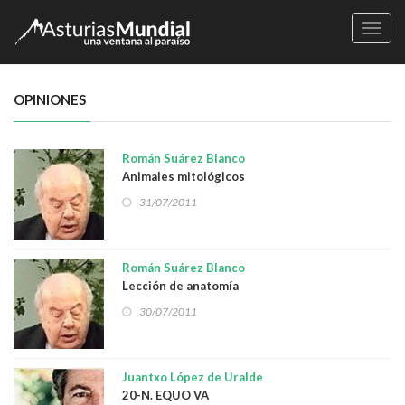
Naveg
OPINIONES
Román Suárez Blanco
Animales mitológicos
31/07/2011
Román Suárez Blanco
Lección de anatomía
30/07/2011
Juantxo López de Uralde
20-N. EQUO VA