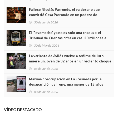
Fallece Nicolás Parrondo, el valdesano que
convirtió Casa Parrondo en un pedazo de
Asturias en Madrid
30 de Jun de 2026
El ‘Fevemocho’ ya no es solo una chapuza: el
Tribunal de Cuentas cifra en casi 20 millones el
sobrecoste de los trenes que no cabían por los
30 de May de 2026
túneles
La variante de Avilés vuelve a teñirse de luto:
muere un joven de 32 años en un violento choque
frontal
05 de Jun de 2026
Máxima preocupación en La Fresneda por la
desaparición de Irene, una menor de 15 años
03 de Jun de 2026
VÍDEO DESTACADO