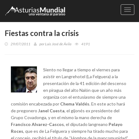
Naveg
Fiestas contra la crisis
29/07/2011
por
Luis José de Ávila
4191
Siento no llegar a tiempo el viernes para
asistir en Langrehotel (La Felguera) a la
presentación de la 41 edición del descenso
en piragua del alto Nalón que un año más
organiza con el entusiasmo de siempre una
comisión encabezada por
Chema Valdés
. En este acto hará
de pregonero
Janel Cuesta
, el gijonés ex presidente del
Grupo Covadonga, y en el mismo la mano derecha de
Francisco Alvarez-Cascos
, el diputado langreano
Pelayo
Roces
, que es de La Felguera y siempre ha tirado mucho para
el concejo, recibirá el título de “Hombre de la mancomunidad”