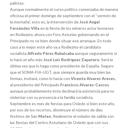
palistas.
Aunque normalmente el curso político comenzaba de manera
oficiosa el primer domingo de septiembre con el “sermón de
la montaña”, esto es, la intervención de
José Angel
Fernández Villa
en la fiesta de los mineros astur leoneses
en Rodiezmo, ahora con Foro Asturias gobernando en el
Principado no se bien donde situar ese arranque. En todo
caso a lo mejor este año va a Rodiezmo el candidato
socialista
Alfredo Pérez Rubalcaba
aunque seguramente si
lo hará un año más
José Luis Rodríguez Zapatero
. Será la
última vez que lo haga como presidente de España. Seguro
que el SOMA-FIA-UGT, que siempre guarda muy bien las
formas, invitará, como lo hacía con
Vicente Alvarez Areces,
al presidente del Principado
Francisco Alvarez-Cascos
aunque probablemente éste declinará la asistencia para no
violentar con su presencia a la familia socialista.
Septiembre es mes de fiestas para Oviedo si bien este año,
por eso de los recortes, disminuye el número de días
festivos de San
Mateo
. Realmente el volador de salida son
las fiestas del Centro Asturiano de Oviedo que con sus