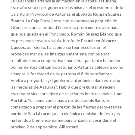
18.000 socios arranca la animación en la capital asturiana.
Este año será el pregonero de las mismas el presidente de la
Caja Rural Provincial de Asturias el abogado
Román Suárez
Blanco
. La Caja Rural, junto con su hermaana pequeña de
Gijón, es la única entidad financiera propiamente asturiana
que nos queda en el Principado.
Román Suárez Blanco
que
es persona sensata y sabia, forofo de
Francisco Alvarez-
Cascos
, por cierto, ha sabido sortear escollos en el
proceloso mar de las finanzas y mantiene con buenos
resultados esta cooperativa financiera que tanto ha hecho
por las gentes del campo asturiano. Asturias celebrará como
siempre la festividad de su patrona el 8 de septiembre.
Vuelto a preguntar. ¿El gobierno autonómico dará este año
las medallas de Asturias?. Habrá que preguntar al recien
estrenado vice consejero de relaciones institucionales
Juan
Portilla.
Yo, como vuelo más a ras del pueblo llano, he
comenzado a preparar el pregón de las fiestas del ovetense
barrio de San
Lázaro
que su dinámica comisión de festejos
ha tenido a bien encargarme para lanzarlo al vecindario el
próximo 2 de septiembre. Allí estaré.