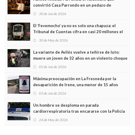
convirtió Casa Parrondo en un pedazo de
Asturias en Madrid
30 de Jun de 2026
El ‘Fevemocho’ ya no es solo una chapuza: el
Tribunal de Cuentas cifra en casi 20 millones el
sobrecoste de los trenes que no cabían por los
30 de May de 2026
túneles
La variante de Avilés vuelve a teñirse de luto:
muere un joven de 32 años en un violento choque
frontal
05 de Jun de 2026
Máxima preocupación en La Fresneda por la
desaparición de Irene, una menor de 15 años
03 de Jun de 2026
Un hombre se desploma en parada
cardiorrespiratoria tras encararse con la Policía
Local en Luanco
24 de May de 2026