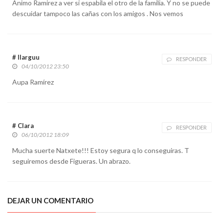
Animo Ramirez a ver si espabila el otro de la familia. Y no se puede
descuidar tampoco las cañas con los amigos . Nos vemos
# llarguu
RESPONDER
04/10/2012 23:50
Aupa Ramírez
# Clara
RESPONDER
06/10/2012 18:09
Mucha suerte Natxete!!! Estoy segura q lo conseguiras. T
seguiremos desde Figueras. Un abrazo.
DEJAR UN COMENTARIO