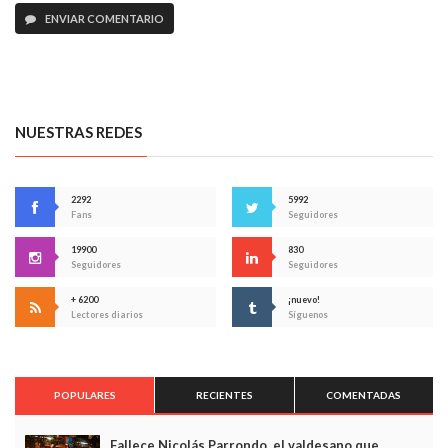
ENVIAR COMENTARIO
NUESTRAS REDES
2292
5992
Fans
Seguidores
19900
830
Seguidores
Seguidores
+ 6200
¡nuevo!
Lectores diarios
Síguenos
POPULARES
RECIENTES
COMENTADAS
Fallece Nicolás Parrondo, el valdesano que