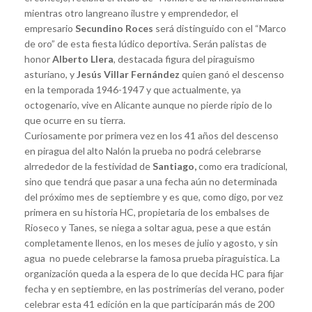
mientras otro langreano ilustre y emprendedor, el
empresario
Secundino Roces
será distinguido con el “Marco
de oro” de esta fiesta lúdico deportiva. Serán palistas de
honor
Alberto Llera
, destacada figura del piraguismo
asturiano, y
Jesús Villar Fernández
quien ganó el descenso
en la temporada 1946-1947 y que actualmente, ya
octogenario, vive en Alicante aunque no pierde ripio de lo
que ocurre en su tierra.
Curiosamente por primera vez en los 41 años del descenso
en piragua del alto Nalón la prueba no podrá celebrarse
alrrededor de la festividad de
Santiago,
como era tradicional,
sino que tendrá que pasar a una fecha aún no determinada
del próximo mes de septiembre y es que, como digo, por vez
primera en su historia HC, propietaria de los embalses de
Rioseco y Tanes, se niega a soltar agua, pese a que están
completamente llenos, en los meses de julio y agosto, y sin
agua no puede celebrarse la famosa prueba piraguistica. La
organización queda a la espera de lo que decida HC para fijar
fecha y en septiembre, en las postrimerías del verano, poder
celebrar esta 41 edición en la que participarán más de 200