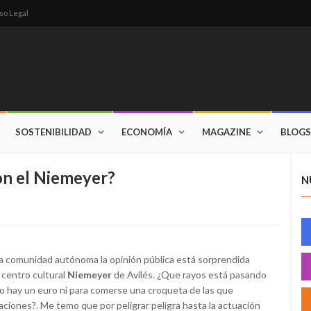
so Legal
SOSTENIBILIDAD
ECONOMÍA
MAGAZINE
BLOGS
on el Niemeyer?
N
a comunidad autónoma la opinión pública está sorprendida
 centro cultural
Niemeyer
de Avilés. ¿Que rayos está pasando
o hay un euro ni para comerse una croqueta de las que
aciones?. Me temo que por peligrar peligra hasta la actuación