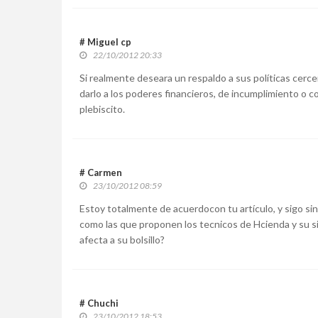
# Miguel cp
22/10/2012 20:33
Si realmente deseara un respaldo a sus políticas cerce
darlo a los poderes financieros, de incumplimiento o c
plebiscito.
# Carmen
23/10/2012 08:59
Estoy totalmente de acuerdocon tu artículo, y sigo sin
como las que proponen los tecnicos de Hcienda y su si
afecta a su bolsillo?
# Chuchi
23/10/2012 18:53