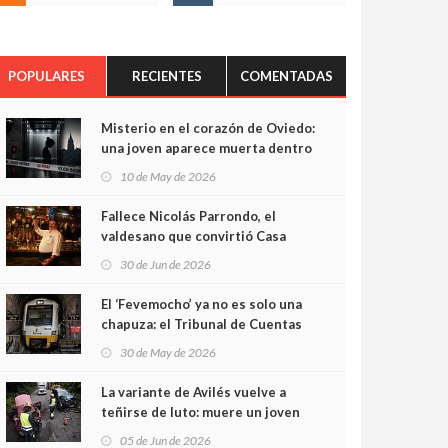
POPULARES
RECIENTES
COMENTADAS
Misterio en el corazón de Oviedo:
una joven aparece muerta dentro
del ascensor de su edificio y las
10 de May de 2026
cámaras captan sus últimos
minutos
Fallece Nicolás Parrondo, el
valdesano que convirtió Casa
Parrondo en un pedazo de
30 de Jun de 2026
Asturias en Madrid
El ‘Fevemocho’ ya no es solo una
chapuza: el Tribunal de Cuentas
cifra en casi 20 millones el
30 de May de 2026
sobrecoste de los trenes que no
cabían por los túneles
La variante de Avilés vuelve a
teñirse de luto: muere un joven
de 32 años en un violento choque
05 de Jun de 2026