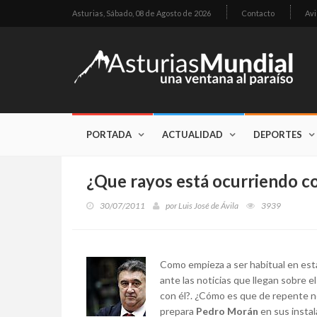
Asturias,
Sábado, 08 de Agosto de 2026
Contacto
Avi
PORTADA
ACTUALIDAD
DEPORTES
¿Que rayos está ocurriendo c
30/07/2011
por
Luis José de Ávila
3939
Como empieza a ser habitual en est
ante las noticias que llegan sobre el
con él?. ¿Cómo es que de repente n
prepara
Pedro Morán
en sus instal