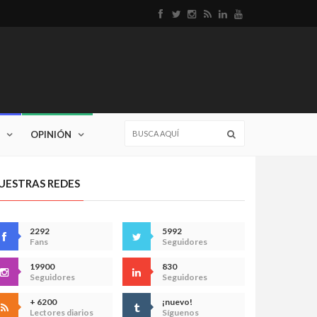
OPINIÓN
UESTRAS REDES
2292
5992
Fans
Seguidores
19900
830
Seguidores
Seguidores
+ 6200
¡nuevo!
Lectores diarios
Síguenos