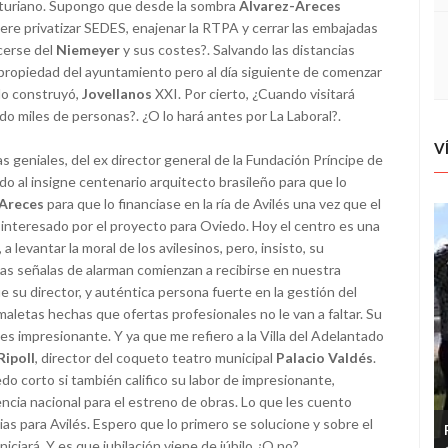
asturiano. Supongo que desde la sombra
Alvarez-Areces
ere privatizar SEDES, enajenar la RTPA y cerrar las embajadas
cerse del
Niemeyer
y sus costes?. Salvando las distancias
propiedad del ayuntamiento pero al día siguiente de comenzar
lo construyó,
Jovellanos
XXI. Por cierto, ¿Cuando visitará
do miles de personas?. ¿O lo hará antes por La Laboral?.
V
s geniales, del ex director general de la Fundación Príncipe de
o al insigne centenario arquitecto brasileño para que lo
-Areces
para que lo financiase en la ría de Avilés una vez que el
interesado por el proyecto para Oviedo. Hoy el centro es una
a levantar la moral de los avilesinos, pero, insisto, su
las señalas de alarman comienzan a recibirse en nuestra
 su director, y auténtica persona fuerte en la gestión del
maletas hechas que ofertas profesionales no le van a faltar. Su
es impresionante. Y ya que me refiero a la Villa del Adelantado
ipoll
, director del coqueto teatro municipal
Palacio Valdés
.
edo corto si también califico su labor de impresionante,
ncia nacional para el estreno de obras. Lo que les cuento
as para Avilés. Espero que lo primero se solucione y sobre el
ciará. Y es que jubilación viene de júbilo ¿O no?.