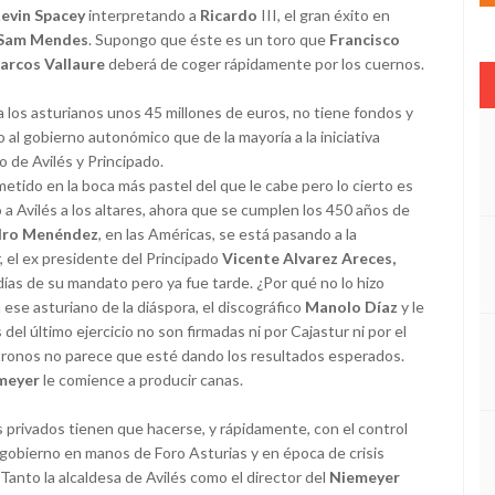
evin Spacey
interpretando a
Ricardo
III, el gran éxito en
Sam Mendes
. Supongo que éste es un toro que
Francisco
arcos Vallaure
deberá de coger rápidamente por los cuernos.
 los asturianos unos 45 millones de euros, no tiene fondos y
al gobierno autonómico que de la mayoría a la iniciativa
o de Avilés y Principado.
etido en la boca más pastel del que le cabe pero lo cierto es
a Avilés a los altares, ahora que se cumplen los 450 años de
dro Menéndez
, en las Américas, se está pasando a la
, el ex presidente del Principado
Vicente Alvarez Areces,
 días de su mandato pero ya fue tarde. ¿Por qué no lo hizo
ese asturiano de la diáspora, el discográfico
Manolo Díaz
y le
 último ejercicio no son firmadas ni por Cajastur ni por el
ronos no parece que esté dando los resultados esperados.
meyer
le comience a producir canas.
los privados tienen que hacerse, y rápidamente, con el control
 gobierno en manos de Foro Asturias y en época de crisis
anto la alcaldesa de Avilés como el director del
Niemeyer