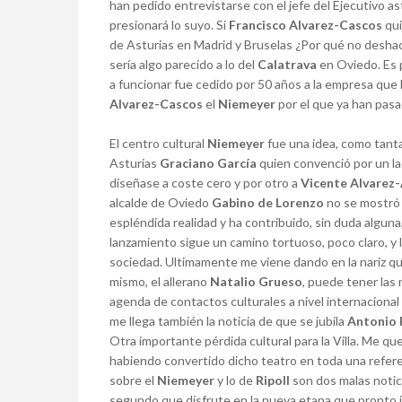
han pedido entrevistarse con el jefe del Ejecutivo 
presionará lo suyo. Si
Francisco Alvarez-Cascos
qui
de Asturias en Madrid y Bruselas ¿Por qué no desha
sería algo parecido a lo del
Calatrava
en Oviedo. Es 
a funcionar fue cedido por 50 años a la empresa que 
Alvarez-Cascos
el
Niemeyer
por el que ya han pasa
El centro cultural
Niemeyer
fue una idea, como tanta
Asturias
Graciano García
quien convenció por un lad
diseñase a coste cero y por otro a
Vicente Alvarez
alcalde de Oviedo
Gabino de Lorenzo
no se mostró 
espléndida realidad y ha contribuido, sin duda alguna, 
lanzamiento sigue un camino tortuoso, poco claro, y 
sociedad. Ultimamente me viene dando en la nariz que
mismo, el allerano
Natalio Grueso
, puede tener las 
agenda de contactos culturales a nivel internacional 
me llega también la noticia de que se jubila
Antonio R
Otra importante pérdida cultural para la Villa. Me qu
habiendo convertido dicho teatro en toda una refere
sobre el
Niemeyer
y lo de
Ripoll
son dos malas notici
segundo que disfrute en la nueva etapa que pronto ini