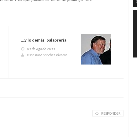
....y lo demás, palabrería
01 de Ago de 2011
Xuan Xosé Sánchez Vicente
RESPONDER