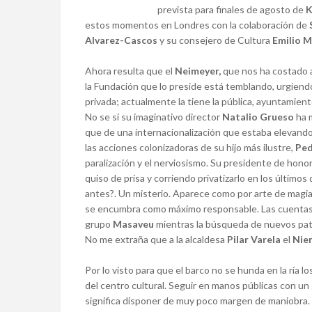
prevista para finales de agosto de
K
estos momentos en Londres con la colaboración de
Alvarez-Cascos
y su consejero de Cultura
Emilio M
Ahora resulta que el
Neimeyer,
que nos ha costado a
la Fundación que lo preside está temblando, urgiendo 
privada; actualmente la tiene la pública, ayuntamient
No se si su imaginativo director
Natalio Grueso
ha m
que de una internacionalización que estaba elevando 
las acciones colonizadoras de su hijo más ilustre,
Pe
paralización y el nerviosismo. Su presidente de honor
quiso de prisa y corriendo privatizarlo en los últimos
antes?. Un misterio. Aparece como por arte de magia 
se encumbra como máximo responsable. Las cuentas del
grupo
Masaveu
mientras la búsqueda de nuevos pat
No me extraña que a la alcaldesa
Pilar Varela
el
Nie
Por lo visto para que el barco no se hunda en la ría 
del centro cultural. Seguir en manos públicas con un
significa disponer de muy poco margen de maniobra. T