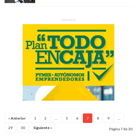
ANUNCIO
«
Anterior
1
2
...
5
6
7
8
9
...
29
30
Siguiente
»
Página 7 de 30