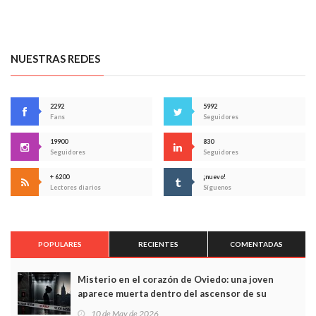
NUESTRAS REDES
2292
5992
Fans
Seguidores
19900
830
Seguidores
Seguidores
+ 6200
¡nuevo!
Lectores diarios
Síguenos
POPULARES
RECIENTES
COMENTADAS
Misterio en el corazón de Oviedo: una joven
aparece muerta dentro del ascensor de su
edificio y las cámaras captan sus últimos minutos
10 de May de 2026