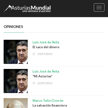
Naveg
OPINIONES
Luis José de Ávila
El saco del dinero
13/07/2011
Luis José de Ávila
“Mi Asturias”
12/07/2011
Marco Tulio Cicerón
La salvación financiera