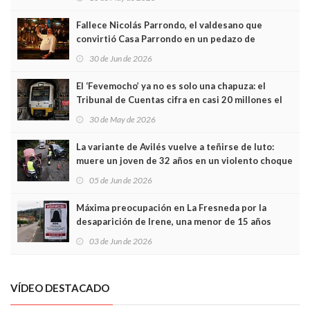
Fallece Nicolás Parrondo, el valdesano que
convirtió Casa Parrondo en un pedazo de
Asturias en Madrid
30 de Jun de 2026
El ‘Fevemocho’ ya no es solo una chapuza: el
Tribunal de Cuentas cifra en casi 20 millones el
sobrecoste de los trenes que no cabían por los
30 de May de 2026
túneles
La variante de Avilés vuelve a teñirse de luto:
muere un joven de 32 años en un violento choque
frontal
05 de Jun de 2026
Máxima preocupación en La Fresneda por la
desaparición de Irene, una menor de 15 años
03 de Jun de 2026
VÍDEO DESTACADO