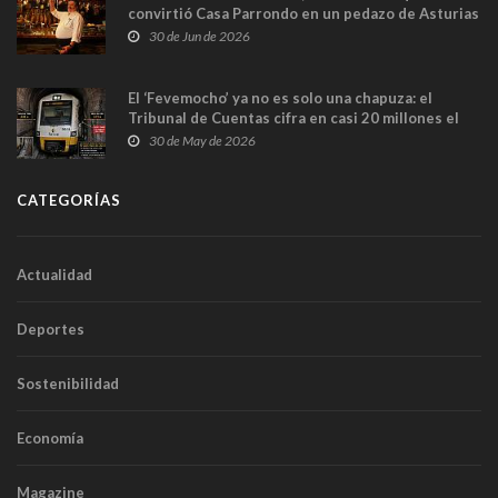
convirtió Casa Parrondo en un pedazo de Asturias
en Madrid
30 de Jun de 2026
El ‘Fevemocho’ ya no es solo una chapuza: el
Tribunal de Cuentas cifra en casi 20 millones el
sobrecoste de los trenes que no cabían por los
30 de May de 2026
túneles
CATEGORÍAS
Actualidad
Deportes
Sostenibilidad
Economía
Magazine