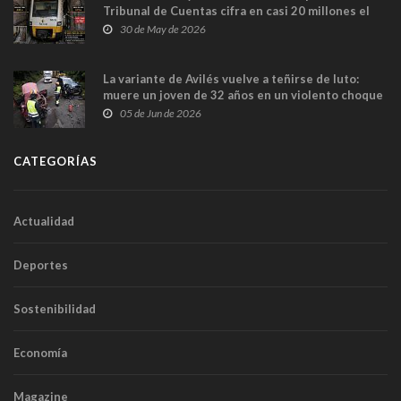
Tribunal de Cuentas cifra en casi 20 millones el
sobrecoste de los trenes que no cabían por los
30 de May de 2026
túneles
La variante de Avilés vuelve a teñirse de luto:
muere un joven de 32 años en un violento choque
frontal
05 de Jun de 2026
CATEGORÍAS
Actualidad
Deportes
Sostenibilidad
Economía
Magazine