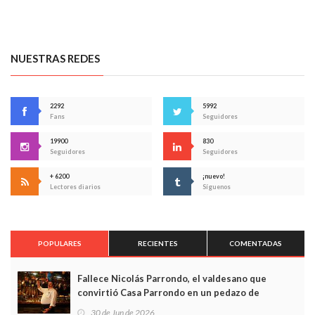
NUESTRAS REDES
2292
5992
Fans
Seguidores
19900
830
Seguidores
Seguidores
+ 6200
¡nuevo!
Lectores diarios
Síguenos
POPULARES
RECIENTES
COMENTADAS
Fallece Nicolás Parrondo, el valdesano que
convirtió Casa Parrondo en un pedazo de
Asturias en Madrid
30 de Jun de 2026