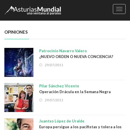
Naveg
OPINIONES
Patrocinio Navarro Valero
¿NUEVO ORDEN O NUEVA CONCIENCIA?
29/07/2011
Pilar Sánchez Vicente
Operación Drácula en la Semana Negra
29/07/2011
Juantxo López de Uralde
Europa persigue a los pacifistas y tolera a los