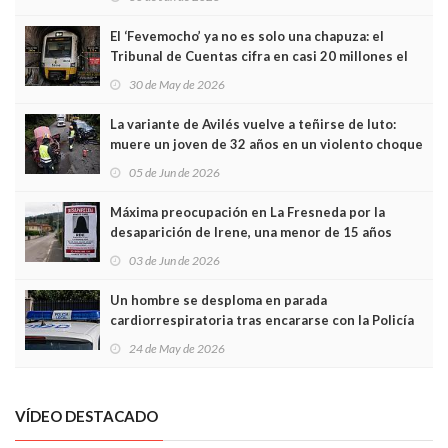
El ‘Fevemocho’ ya no es solo una chapuza: el
Tribunal de Cuentas cifra en casi 20 millones el
sobrecoste de los trenes que no cabían por los
30 de May de 2026
túneles
La variante de Avilés vuelve a teñirse de luto:
muere un joven de 32 años en un violento choque
frontal
05 de Jun de 2026
Máxima preocupación en La Fresneda por la
desaparición de Irene, una menor de 15 años
03 de Jun de 2026
Un hombre se desploma en parada
cardiorrespiratoria tras encararse con la Policía
Local en Luanco
24 de May de 2026
VÍDEO DESTACADO