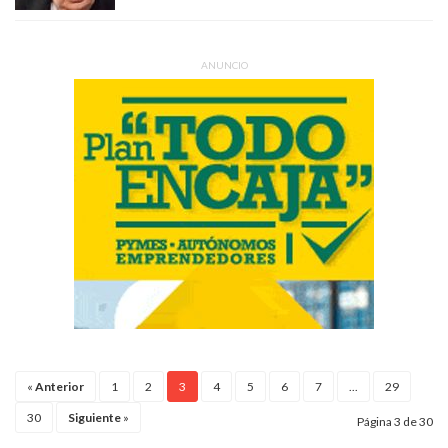
ANUNCIO
«
Anterior
1
2
3
4
5
6
7
...
29
30
Siguiente
»
Página 3 de 30