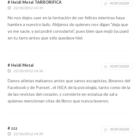
# Heidi Metal TARRORIFICA
RESPONDER
22/10/2012 14:35
No nos dejes caer en la tentación de ser felices mientras haya
hambre a nuestro lado. Aléjanos de quienes nos digan "deja que
yo me sacie, y así podré consolarte", pues bien que mojó (su pan)
en tu tarro antes que sólo quedase hiel.
# Heidi Metal
RESPONDER
22/10/2012 14:36
Danos atletas malsanos antes que sanos escapistas, libranos del
Facebook y de Punset , el IKEA de la psicología, tanto como de la
de las revistas del corazón, y convierte en estatua de sal a
quienes mencionan citas de libros que nunca leyeron.
# zzz
RESPONDER
22/10/2012 14:39