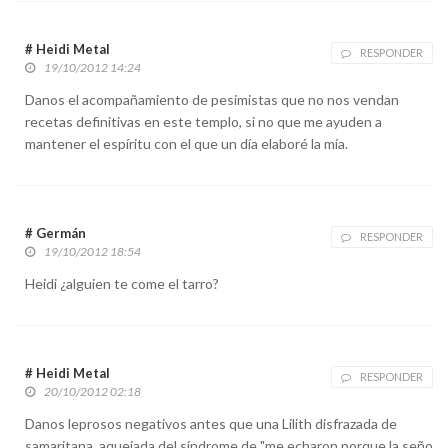
# Heidi Metal
RESPONDER
19/10/2012 14:24
Danos el acompañamiento de pesimistas que no nos vendan
recetas definitivas en este templo, si no que me ayuden a
mantener el espíritu con el que un día elaboré la mía.
# Germán
RESPONDER
19/10/2012 18:54
Heidi ¿alguien te come el tarro?
# Heidi Metal
RESPONDER
20/10/2012 02:18
Danos leprosos negativos antes que una Lilith disfrazada de
samaritana, aquejada del síndrome de "me echaron porque la seño