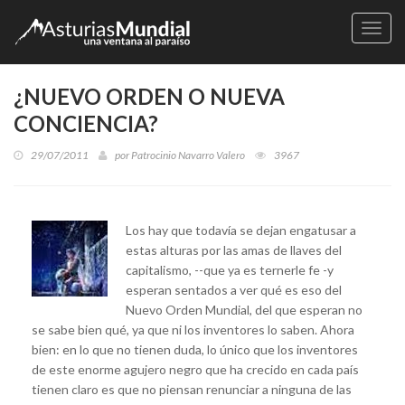
Naveg
¿NUEVO ORDEN O NUEVA
CONCIENCIA?
29/07/2011
por
Patrocinio Navarro Valero
3967
Los hay que todavía se dejan engatusar a
estas alturas por las amas de llaves del
capitalismo, --que ya es ternerle fe -y
esperan sentados a ver qué es eso del
Nuevo Orden Mundial, del que esperan no
se sabe bien qué, ya que ni los inventores lo saben. Ahora
bien: en lo que no tienen duda, lo único que los inventores
de este enorme agujero negro que ha crecido en cada país
tienen claro es que no piensan renunciar a ninguna de las