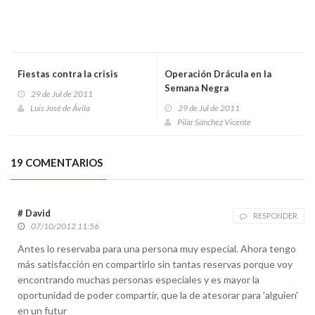
Fiestas contra la crisis
Operación Drácula en la
Semana Negra
29 de Jul de 2011
Luis José de Ávila
29 de Jul de 2011
Pilar Sánchez Vicente
19 COMENTARIOS
# David
RESPONDER
07/10/2012 11:56
Antes lo reservaba para una persona muy especial. Ahora tengo
más satisfacción en compartirlo sin tantas reservas porque voy
encontrando muchas personas especiales y es mayor la
oportunidad de poder compartir, que la de atesorar para 'alguien'
en un futur