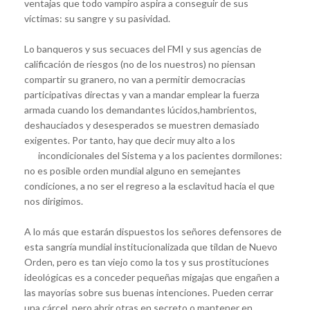
ventajas que todo vampiro aspira a conseguir de sus
víctimas: su sangre y su pasividad.
Lo banqueros y sus secuaces del FMI y sus agencias de
calificación de riesgos (no de los nuestros) no piensan
compartir su granero, no van a permitir democracias
participativas directas y van a mandar emplear la fuerza
armada cuando los demandantes lúcidos,hambrientos,
deshauciados y desesperados se muestren demasiado
exigentes. Por tanto, hay que decir muy alto a los
incondicionales del Sistema y a los pac
ientes dormilones:
no es posible orden mundial alguno en semejantes
condiciones, a no ser el regreso a la esclavitud hacia el que
nos dirigimos.
A lo más que estarán dispuestos los señores defensores de
esta sangría mundial institucionalizada que tildan de Nuevo
Orden, pero es tan viejo como la tos y sus prostituciones
ideológicas es a conceder pequeñas migajas que engañen a
las mayorías sobre sus buenas intenciones. Pueden cerrar
una cárcel, pero abrir otras en secreto o mantener en