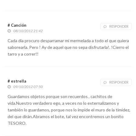
# Canción
RESPONDER
08/10/2012 21:42
Cada día procuro desparramar mi mermelada a todo el que quiera
saborearla. Pero ! Ay de aquel que no sepa disfrutarla!. !Cierro el
tarro y a correr!!
# estrella
RESPONDER
09/10/2012 07:50
Guardamos objetos porque son recuerdos , cachitos de
vida.Nuestro verdadero ego, a veces no lo externalizamos y
también lo guardamos, porque nos lo impide el muro de la timidez,
del que dirán.Abramos el bote, tal vez encontremos un bonito
TESORO.