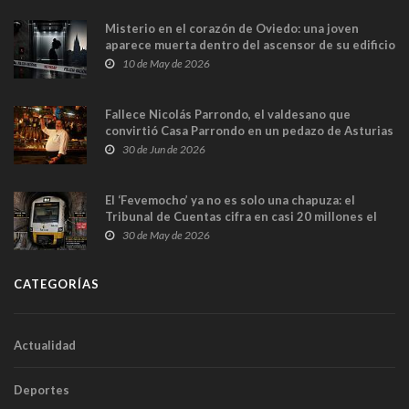
Misterio en el corazón de Oviedo: una joven
aparece muerta dentro del ascensor de su edificio
y las cámaras captan sus últimos minutos
10 de May de 2026
Fallece Nicolás Parrondo, el valdesano que
convirtió Casa Parrondo en un pedazo de Asturias
en Madrid
30 de Jun de 2026
El ‘Fevemocho’ ya no es solo una chapuza: el
Tribunal de Cuentas cifra en casi 20 millones el
sobrecoste de los trenes que no cabían por los
30 de May de 2026
túneles
CATEGORÍAS
Actualidad
Deportes