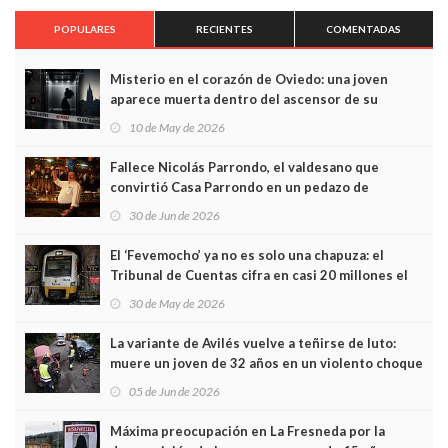
POPULARES
RECIENTES
COMENTADAS
Misterio en el corazón de Oviedo: una joven
aparece muerta dentro del ascensor de su
edificio y las cámaras captan sus últimos minutos
10 de May de 2026
Fallece Nicolás Parrondo, el valdesano que
convirtió Casa Parrondo en un pedazo de
Asturias en Madrid
30 de Jun de 2026
El ‘Fevemocho’ ya no es solo una chapuza: el
Tribunal de Cuentas cifra en casi 20 millones el
sobrecoste de los trenes que no cabían por los
30 de May de 2026
túneles
La variante de Avilés vuelve a teñirse de luto:
muere un joven de 32 años en un violento choque
frontal
05 de Jun de 2026
Máxima preocupación en La Fresneda por la