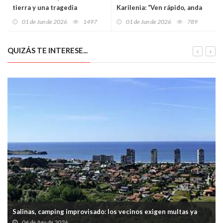
tierra y una tragedia
Karilenia: “Ven rápido, anda
repetida: la familia López
con un cuchillo”
01 de Jun de 2026
1497
01 de Jun de 2026
789
Bada vuelve a perder a un
hijo en las tareas del campo
QUIZÁS TE INTERESE...
Salinas, camping improvisado: los vecinos exigen multas ya
06 de Ago de 2026