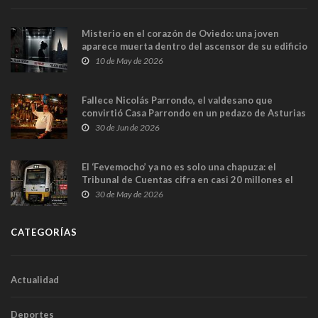
Misterio en el corazón de Oviedo: una joven
aparece muerta dentro del ascensor de su edificio
y las cámaras captan sus últimos minutos
10 de May de 2026
Fallece Nicolás Parrondo, el valdesano que
convirtió Casa Parrondo en un pedazo de Asturias
en Madrid
30 de Jun de 2026
El ‘Fevemocho’ ya no es solo una chapuza: el
Tribunal de Cuentas cifra en casi 20 millones el
sobrecoste de los trenes que no cabían por los
30 de May de 2026
túneles
CATEGORÍAS
Actualidad
Deportes