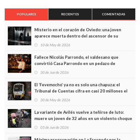
POPULARES
RECIENTES
COMENTADAS
Misterio en el corazón de Oviedo: una joven
aparece muerta dentro del ascensor de su
edificio y las cámaras captan sus últimos minutos
10 de May de 2026
Fallece Nicolás Parrondo, el valdesano que
convirtió Casa Parrondo en un pedazo de
Asturias en Madrid
30 de Jun de 2026
El ‘Fevemocho’ ya no es solo una chapuza: el
Tribunal de Cuentas cifra en casi 20 millones el
sobrecoste de los trenes que no cabían por los
30 de May de 2026
túneles
La variante de Avilés vuelve a teñirse de luto:
muere un joven de 32 años en un violento choque
frontal
05 de Jun de 2026
Máxima preocupación en La Fresneda por la