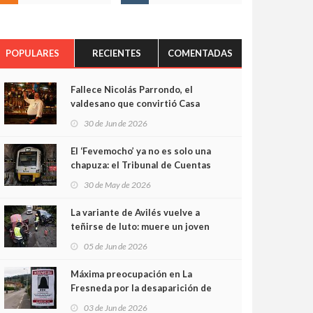
POPULARES
RECIENTES
COMENTADAS
Fallece Nicolás Parrondo, el
valdesano que convirtió Casa
Parrondo en un pedazo de
30 de Jun de 2026
Asturias en Madrid
El ‘Fevemocho’ ya no es solo una
chapuza: el Tribunal de Cuentas
cifra en casi 20 millones el
30 de May de 2026
sobrecoste de los trenes que no
cabían por los túneles
La variante de Avilés vuelve a
teñirse de luto: muere un joven
de 32 años en un violento choque
05 de Jun de 2026
frontal
Máxima preocupación en La
Fresneda por la desaparición de
Irene, una menor de 15 años
03 de Jun de 2026