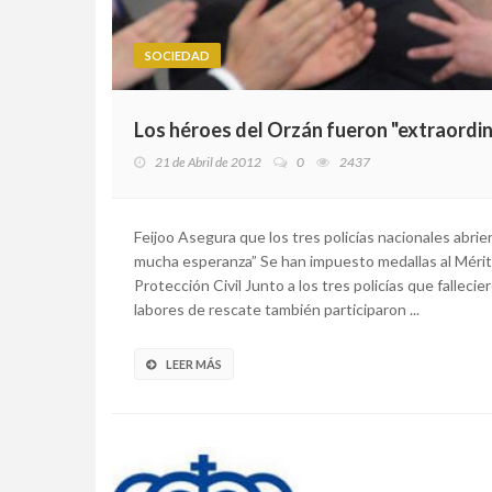
SOCIEDAD
Los héroes del Orzán fueron "extraord
21 de Abril de 2012
0
2437
Feijoo Asegura que los tres policías nacionales abri
mucha esperanza” Se han impuesto medallas al Mérito 
Protección Civil Junto a los tres policías que falleci
labores de rescate también participaron ...
LEER MÁS