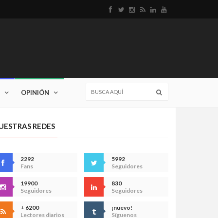
OPINIÓN
UESTRAS REDES
2292
5992
Fans
Seguidores
19900
830
Seguidores
Seguidores
+ 6200
¡nuevo!
Lectores diarios
Síguenos