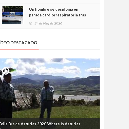
Un hombre se desploma en
parada cardiorrespiratoria tras
encararse con la Policía Local en
24 de May de 2026
Luanco
ÍDEO DESTACADO
Feliz Día de Asturias 2020 Where is Asturias