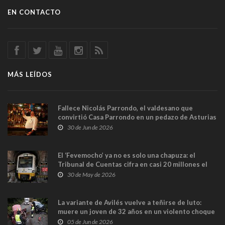
EN CONTACTO
MÁS LEÍDOS
Fallece Nicolás Parrondo, el valdesano que
convirtió Casa Parrondo en un pedazo de Asturias
en Madrid
30 de Jun de 2026
El ‘Fevemocho’ ya no es solo una chapuza: el
Tribunal de Cuentas cifra en casi 20 millones el
sobrecoste de los trenes que no cabían por los
30 de May de 2026
túneles
La variante de Avilés vuelve a teñirse de luto:
muere un joven de 32 años en un violento choque
frontal
05 de Jun de 2026