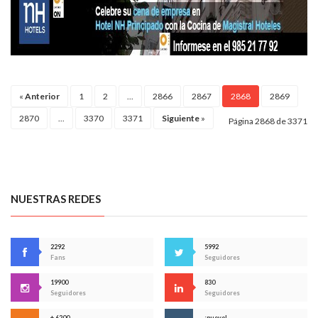
«
Anterior
1
2
...
2866
2867
2868
2869
2870
...
3370
3371
Siguiente
»
Página 2868 de 3371
NUESTRAS REDES
2292
5992
Fans
Seguidores
19900
830
Seguidores
Seguidores
+ 6200
¡nuevo!