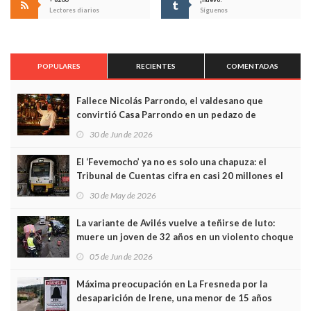
Lectores diarios
Síguenos
POPULARES
RECIENTES
COMENTADAS
Fallece Nicolás Parrondo, el valdesano que
convirtió Casa Parrondo en un pedazo de
Asturias en Madrid
30 de Jun de 2026
El ‘Fevemocho’ ya no es solo una chapuza: el
Tribunal de Cuentas cifra en casi 20 millones el
sobrecoste de los trenes que no cabían por los
30 de May de 2026
túneles
La variante de Avilés vuelve a teñirse de luto:
muere un joven de 32 años en un violento choque
frontal
05 de Jun de 2026
Máxima preocupación en La Fresneda por la
desaparición de Irene, una menor de 15 años