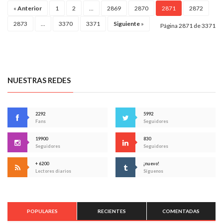
«
Anterior
1
2
...
2869
2870
2871
2872
2873
...
3370
3371
Siguiente
»
Página 2871 de 3371
NUESTRAS REDES
2292
5992
Fans
Seguidores
19900
830
Seguidores
Seguidores
+ 6200
¡nuevo!
Lectores diarios
Síguenos
POPULARES
RECIENTES
COMENTADAS