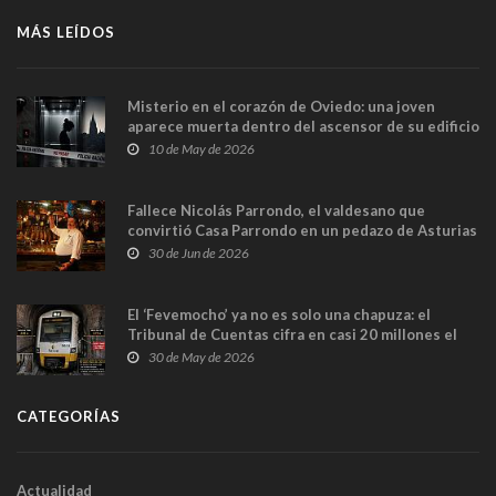
MÁS LEÍDOS
Misterio en el corazón de Oviedo: una joven
aparece muerta dentro del ascensor de su edificio
y las cámaras captan sus últimos minutos
10 de May de 2026
Fallece Nicolás Parrondo, el valdesano que
convirtió Casa Parrondo en un pedazo de Asturias
en Madrid
30 de Jun de 2026
El ‘Fevemocho’ ya no es solo una chapuza: el
Tribunal de Cuentas cifra en casi 20 millones el
sobrecoste de los trenes que no cabían por los
30 de May de 2026
túneles
CATEGORÍAS
Actualidad