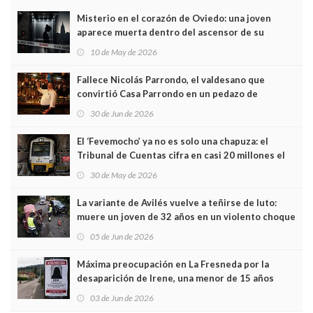
Misterio en el corazón de Oviedo: una joven
aparece muerta dentro del ascensor de su
edificio y las cámaras captan sus últimos minutos
10 de May de 2026
Fallece Nicolás Parrondo, el valdesano que
convirtió Casa Parrondo en un pedazo de
Asturias en Madrid
30 de Jun de 2026
El ‘Fevemocho’ ya no es solo una chapuza: el
Tribunal de Cuentas cifra en casi 20 millones el
sobrecoste de los trenes que no cabían por los
30 de May de 2026
túneles
La variante de Avilés vuelve a teñirse de luto:
muere un joven de 32 años en un violento choque
frontal
05 de Jun de 2026
Máxima preocupación en La Fresneda por la
desaparición de Irene, una menor de 15 años
03 de Jun de 2026