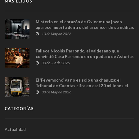
MÁS LEÍDOS
Misterio en el corazón de Oviedo: una joven
aparece muerta dentro del ascensor de su edificio
y las cámaras captan sus últimos minutos
10 de May de 2026
Fallece Nicolás Parrondo, el valdesano que
convirtió Casa Parrondo en un pedazo de Asturias
en Madrid
30 de Jun de 2026
El ‘Fevemocho’ ya no es solo una chapuza: el
Tribunal de Cuentas cifra en casi 20 millones el
sobrecoste de los trenes que no cabían por los
30 de May de 2026
túneles
CATEGORÍAS
Actualidad