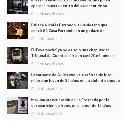
aparece muerta dentro del ascensor de su
edificio y las cámaras captan sus últimos minutos
10 de May de 2026
Fallece Nicolás Parrondo, el valdesano que
convirtió Casa Parrondo en un pedazo de
Asturias en Madrid
30 de Jun de 2026
El ‘Fevemocho’ ya no es solo una chapuza: el
Tribunal de Cuentas cifra en casi 20 millones el
sobrecoste de los trenes que no cabían por los
30 de May de 2026
túneles
La variante de Avilés vuelve a teñirse de luto:
muere un joven de 32 años en un violento choque
frontal
05 de Jun de 2026
Máxima preocupación en La Fresneda por la
desaparición de Irene, una menor de 15 años
03 de Jun de 2026