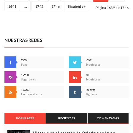
1641
...
1745
1746
Siguiente
»
Página 1639 de 1746
NUESTRAS REDES
2292
5992
Fans
Seguidores
19900
830
Seguidores
Seguidores
+ 6200
¡nuevo!
Lectores diarios
Síguenos
POPULARES
RECIENTES
COMENTADAS
Misterio en el corazón de Oviedo: una joven