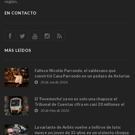
región.
EN CONTACTO
MÁS LEÍDOS
Fallece Nicolás Parrondo, el valdesano que
convirtió Casa Parrondo en un pedazo de Asturias
en Madrid
30 de Jun de 2026
El ‘Fevemocho’ ya no es solo una chapuza: el
Tribunal de Cuentas cifra en casi 20 millones el
sobrecoste de los trenes que no cabían por los
30 de May de 2026
túneles
La variante de Avilés vuelve a teñirse de luto:
muere un joven de 32 años en un violento choque