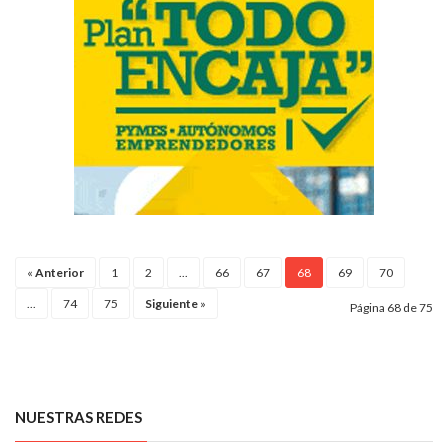
«
Anterior
1
2
...
66
67
68
69
70
...
74
75
Siguiente
»
Página 68 de 75
NUESTRAS REDES