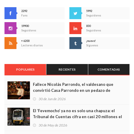
2292
5992
Fans
Seguidores
19900
830
Seguidores
Seguidores
+ 6200
¡nuevo!
Lectores diarios
Síguenos
POPULARES
RECIENTES
COMENTADAS
Fallece Nicolás Parrondo, el valdesano que
convirtió Casa Parrondo en un pedazo de
Asturias en Madrid
30 de Jun de 2026
El ‘Fevemocho’ ya no es solo una chapuza: el
Tribunal de Cuentas cifra en casi 20 millones el
sobrecoste de los trenes que no cabían por los
30 de May de 2026
túneles