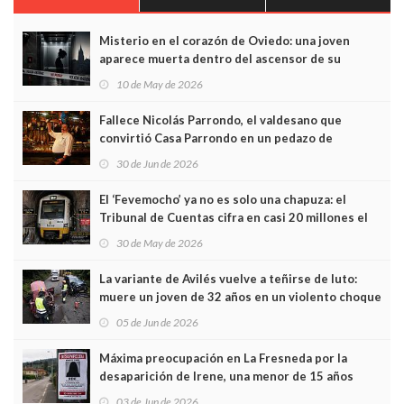
Misterio en el corazón de Oviedo: una joven
aparece muerta dentro del ascensor de su
edificio y las cámaras captan sus últimos minutos
10 de May de 2026
Fallece Nicolás Parrondo, el valdesano que
convirtió Casa Parrondo en un pedazo de
Asturias en Madrid
30 de Jun de 2026
El ‘Fevemocho’ ya no es solo una chapuza: el
Tribunal de Cuentas cifra en casi 20 millones el
sobrecoste de los trenes que no cabían por los
30 de May de 2026
túneles
La variante de Avilés vuelve a teñirse de luto:
muere un joven de 32 años en un violento choque
frontal
05 de Jun de 2026
Máxima preocupación en La Fresneda por la
desaparición de Irene, una menor de 15 años
03 de Jun de 2026