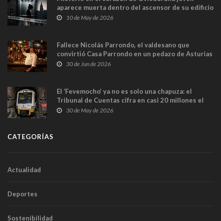
aparece muerta dentro del ascensor de su edificio
y las cámaras captan sus últimos minutos
10 de May de 2026
Fallece Nicolás Parrondo, el valdesano que
convirtió Casa Parrondo en un pedazo de Asturias
en Madrid
30 de Jun de 2026
El ‘Fevemocho’ ya no es solo una chapuza: el
Tribunal de Cuentas cifra en casi 20 millones el
sobrecoste de los trenes que no cabían por los
30 de May de 2026
túneles
CATEGORÍAS
Actualidad
Deportes
Sostenibilidad