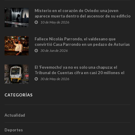
Misterio en el corazón de Oviedo: una joven
aparece muerta dentro del ascensor de su edificio
y las cámaras captan sus últimos minutos
10 de May de 2026
Fallece Nicolás Parrondo, el valdesano que
convirtió Casa Parrondo en un pedazo de Asturias
en Madrid
30 de Jun de 2026
El ‘Fevemocho’ ya no es solo una chapuza: el
Tribunal de Cuentas cifra en casi 20 millones el
sobrecoste de los trenes que no cabían por los
30 de May de 2026
túneles
CATEGORÍAS
Actualidad
Deportes