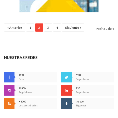
«
Anterior
1
2
3
4
Siguiente
»
Página 2 de 4
NUESTRAS REDES
2292
5992
Fans
Seguidores
19900
830
Seguidores
Seguidores
+ 6200
¡nuevo!
Lectores diarios
Síguenos