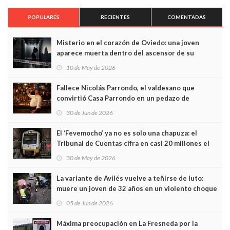
POPULARES
RECIENTES
COMENTADAS
Misterio en el corazón de Oviedo: una joven
aparece muerta dentro del ascensor de su
edificio y las cámaras captan sus últimos minutos
10 de May de 2026
Fallece Nicolás Parrondo, el valdesano que
convirtió Casa Parrondo en un pedazo de
Asturias en Madrid
30 de Jun de 2026
El ‘Fevemocho’ ya no es solo una chapuza: el
Tribunal de Cuentas cifra en casi 20 millones el
sobrecoste de los trenes que no cabían por los
30 de May de 2026
túneles
La variante de Avilés vuelve a teñirse de luto:
muere un joven de 32 años en un violento choque
frontal
05 de Jun de 2026
Máxima preocupación en La Fresneda por la