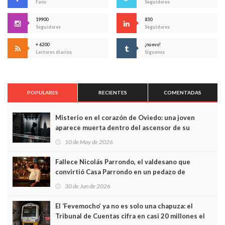
Fans
Seguidores
19900
830
Seguidores
Seguidores
+ 6200
¡nuevo!
Lectores diarios
Síguenos
POPULARES
RECIENTES
COMENTADAS
Misterio en el corazón de Oviedo: una joven
aparece muerta dentro del ascensor de su
edificio y las cámaras captan sus últimos minutos
10 de May de 2026
Fallece Nicolás Parrondo, el valdesano que
convirtió Casa Parrondo en un pedazo de
Asturias en Madrid
30 de Jun de 2026
El ‘Fevemocho’ ya no es solo una chapuza: el
Tribunal de Cuentas cifra en casi 20 millones el