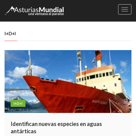
Naveg
I+D+I
I+D+I
Identifican nuevas especies en aguas
antárticas