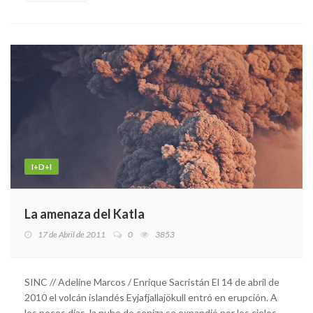
I+D+I
La amenaza del Katla
17 de Abril de 2011
0
3853
SINC // Adeline Marcos / Enrique Sacristán El 14 de abril de
2010 el volcán islandés Eyjafjallajökull entró en erupción. A
los pocos días, la nube de ceniza se expandió por los cielos