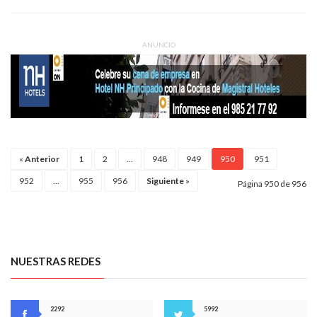
ANUNCIO
«
Anterior
1
2
...
948
949
950
951
952
...
955
956
Siguiente
»
Página 950 de 956
NUESTRAS REDES
2292
5992