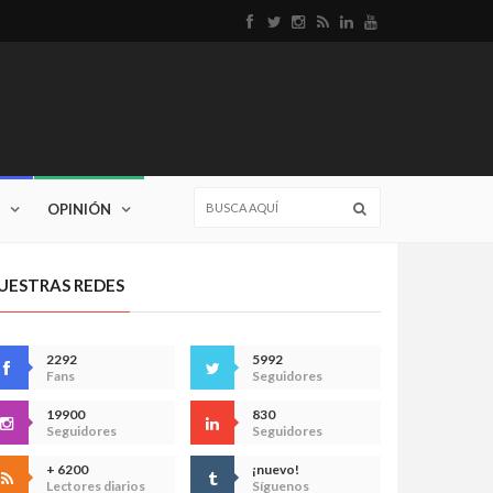
OPINIÓN
UESTRAS REDES
2292
5992
Fans
Seguidores
19900
830
Seguidores
Seguidores
+ 6200
¡nuevo!
Lectores diarios
Síguenos