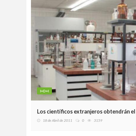
I+D+I
Los científicos extranjeros obtendrán el
18 de Abril de 2011
0
3159