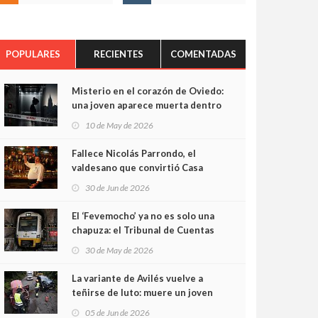
POPULARES
RECIENTES
COMENTADAS
Misterio en el corazón de Oviedo:
una joven aparece muerta dentro
del ascensor de su edificio y las
10 de May de 2026
cámaras captan sus últimos
minutos
Fallece Nicolás Parrondo, el
valdesano que convirtió Casa
Parrondo en un pedazo de
30 de Jun de 2026
Asturias en Madrid
El ‘Fevemocho’ ya no es solo una
chapuza: el Tribunal de Cuentas
cifra en casi 20 millones el
30 de May de 2026
sobrecoste de los trenes que no
cabían por los túneles
La variante de Avilés vuelve a
teñirse de luto: muere un joven
de 32 años en un violento choque
05 de Jun de 2026