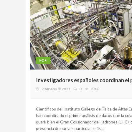
I+D+I
Investigadores españoles coordinan el pr
20 de Abril de 2011
0
2708
Científicos del Instituto Gallego de Física de Altas
han coordinado el primer análisis de datos que la col
quark b en el Gran Colisionador de Hadrones (LHC), de
presencia de nuevas partículas más ...