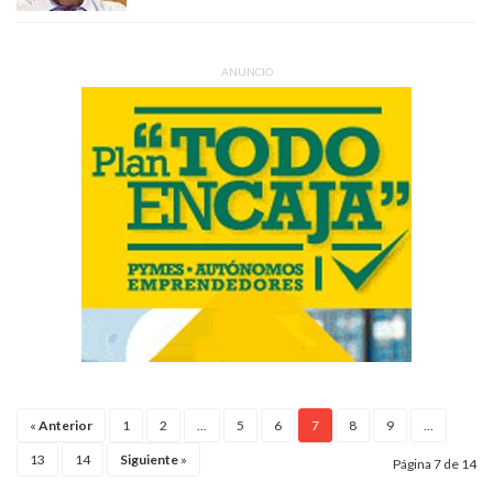
ANUNCIO
«
Anterior
1
2
...
5
6
7
8
9
...
13
14
Siguiente
»
Página 7 de 14