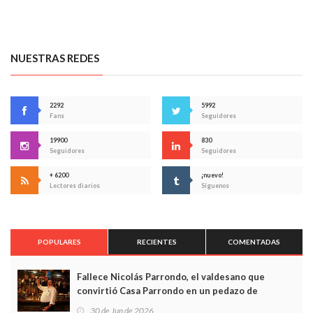
NUESTRAS REDES
2292
5992
Fans
Seguidores
19900
830
Seguidores
Seguidores
+ 6200
¡nuevo!
Lectores diarios
Síguenos
POPULARES
RECIENTES
COMENTADAS
Fallece Nicolás Parrondo, el valdesano que
convirtió Casa Parrondo en un pedazo de
Asturias en Madrid
30 de Jun de 2026