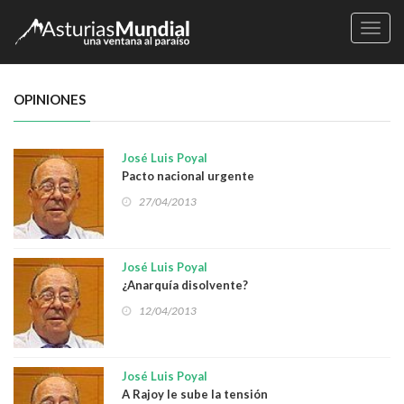
Naveg
OPINIONES
José Luis Poyal
Pacto nacional urgente
27/04/2013
José Luis Poyal
¿Anarquía disolvente?
12/04/2013
José Luis Poyal
A Rajoy le sube la tensión