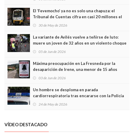
El ‘Fevemocho’ ya no es solo una chapuza: el
Tribunal de Cuentas cifra en casi 20 millones el
sobrecoste de los trenes que no cabían por los
30 de May de 2026
túneles
La variante de Avilés vuelve a teñirse de luto:
muere un joven de 32 años en un violento choque
frontal
05 de Jun de 2026
Máxima preocupación en La Fresneda por la
desaparición de Irene, una menor de 15 años
03 de Jun de 2026
Un hombre se desploma en parada
cardiorrespiratoria tras encararse con la Policía
Local en Luanco
24 de May de 2026
VÍDEO DESTACADO