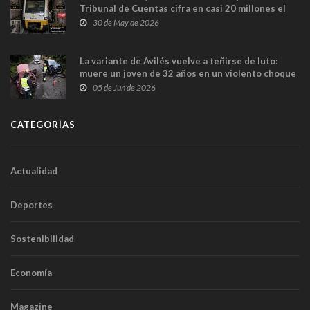
Tribunal de Cuentas cifra en casi 20 millones el
sobrecoste de los trenes que no cabían por los
30 de May de 2026
túneles
La variante de Avilés vuelve a teñirse de luto:
muere un joven de 32 años en un violento choque
frontal
05 de Jun de 2026
CATEGORÍAS
Actualidad
Deportes
Sostenibilidad
Economía
Magazine