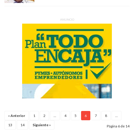
ANUNCIO
«
Anterior
1
2
...
4
5
6
7
8
...
13
14
Siguiente
»
Página 6 de 14