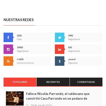
NUESTRAS REDES
2292
5992
Fans
Seguidores
19900
830
Seguidores
Seguidores
+ 6200
¡nuevo!
Lectores diarios
Síguenos
POPULARES
RECIENTES
COMENTADAS
Fallece Nicolás Parrondo, el valdesano que
convirtió Casa Parrondo en un pedazo de
Asturias en Madrid
30 de Jun de 2026