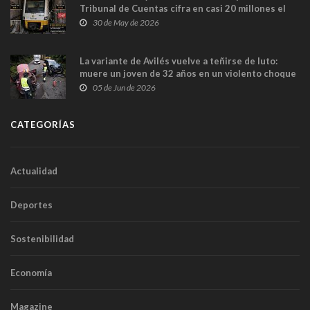
Tribunal de Cuentas cifra en casi 20 millones el
sobrecoste de los trenes que no cabían por los
30 de May de 2026
túneles
La variante de Avilés vuelve a teñirse de luto:
muere un joven de 32 años en un violento choque
frontal
05 de Jun de 2026
CATEGORÍAS
Actualidad
Deportes
Sostenibilidad
Economía
Magazine