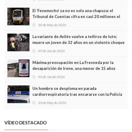
El ‘Fevemocho’ ya no es solo una chapuza: el
Tribunal de Cuentas cifra en casi 20 millones el
sobrecoste de los trenes que no cabían por los
30 de May de 2026
túneles
La variante de Avilés vuelve a teñirse de luto:
muere un joven de 32 años en un violento choque
frontal
05 de Jun de 2026
Máxima preocupación en La Fresneda por la
desaparición de Irene, una menor de 15 años
03 de Jun de 2026
Un hombre se desploma en parada
cardiorrespiratoria tras encararse con la Policía
Local en Luanco
24 de May de 2026
VÍDEO DESTACADO