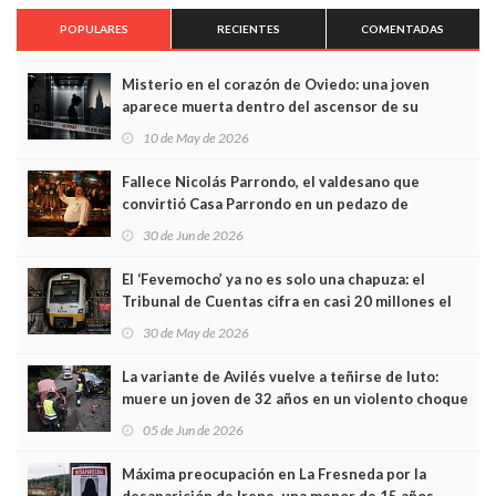
POPULARES
RECIENTES
COMENTADAS
Misterio en el corazón de Oviedo: una joven
aparece muerta dentro del ascensor de su
edificio y las cámaras captan sus últimos minutos
10 de May de 2026
Fallece Nicolás Parrondo, el valdesano que
convirtió Casa Parrondo en un pedazo de
Asturias en Madrid
30 de Jun de 2026
El ‘Fevemocho’ ya no es solo una chapuza: el
Tribunal de Cuentas cifra en casi 20 millones el
sobrecoste de los trenes que no cabían por los
30 de May de 2026
túneles
La variante de Avilés vuelve a teñirse de luto:
muere un joven de 32 años en un violento choque
frontal
05 de Jun de 2026
Máxima preocupación en La Fresneda por la