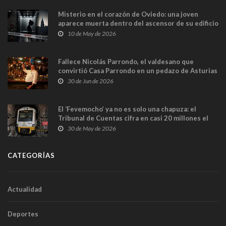
Misterio en el corazón de Oviedo: una joven
aparece muerta dentro del ascensor de su edificio
y las cámaras captan sus últimos minutos
10 de May de 2026
Fallece Nicolás Parrondo, el valdesano que
convirtió Casa Parrondo en un pedazo de Asturias
en Madrid
30 de Jun de 2026
El ‘Fevemocho’ ya no es solo una chapuza: el
Tribunal de Cuentas cifra en casi 20 millones el
sobrecoste de los trenes que no cabían por los
30 de May de 2026
túneles
CATEGORÍAS
Actualidad
Deportes