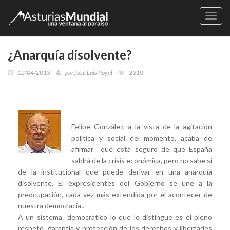
Naveg
¿Anarquía disolvente?
12/04/2013
por
José Luis Poyal
2310
Felipe González, a la vista de la agitación
política y social del momento, acaba de
afirmar que está seguro de que España
saldrá de la crisis económica, pero no sabe si
de la institucional que puede derivar en una anarquía
disolvente. El expresidentes del Gobierno se une a la
preocupación, cada vez más extendida por el acontecer de
nuestra democracia..
A un sistema democrático lo que lo distingue es el pleno
respeto, garantía y protección de los derechos y libertades