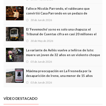
Fallece Nicolás Parrondo, el valdesano que
convirtió Casa Parrondo en un pedazo de
Asturias en Madrid
30 de Jun de 2026
El ‘Fevemocho’ ya no es solo una chapuza: el
Tribunal de Cuentas cifra en casi 20 millones el
sobrecoste de los trenes que no cabían por los
30 de May de 2026
túneles
La variante de Avilés vuelve a teñirse de luto:
muere un joven de 32 años en un violento choque
frontal
05 de Jun de 2026
Máxima preocupación en La Fresneda por la
desaparición de Irene, una menor de 15 años
03 de Jun de 2026
VÍDEO DESTACADO