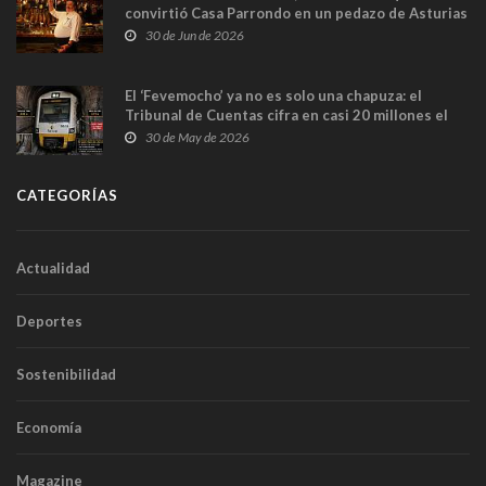
convirtió Casa Parrondo en un pedazo de Asturias
en Madrid
30 de Jun de 2026
El ‘Fevemocho’ ya no es solo una chapuza: el
Tribunal de Cuentas cifra en casi 20 millones el
sobrecoste de los trenes que no cabían por los
30 de May de 2026
túneles
CATEGORÍAS
Actualidad
Deportes
Sostenibilidad
Economía
Magazine