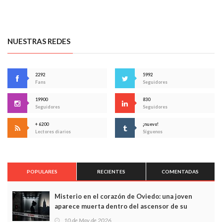
NUESTRAS REDES
2292
5992
Fans
Seguidores
19900
830
Seguidores
Seguidores
+ 6200
¡nuevo!
Lectores diarios
Síguenos
POPULARES
RECIENTES
COMENTADAS
Misterio en el corazón de Oviedo: una joven
aparece muerta dentro del ascensor de su
edificio y las cámaras captan sus últimos minutos
10 de May de 2026