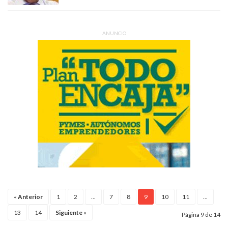
ANUNCIO
«
Anterior
1
2
...
7
8
9
10
11
...
13
14
Siguiente
»
Página 9 de 14