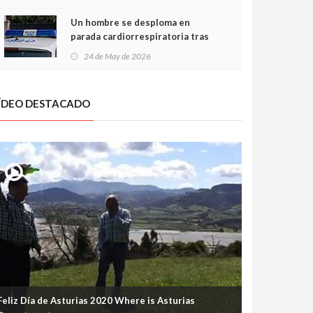
Un hombre se desploma en
parada cardiorrespiratoria tras
encararse con la Policía Local en
24 de May de 2026
Luanco
ÍDEO DESTACADO
Feliz Día de Asturias 2020 Where is Asturias