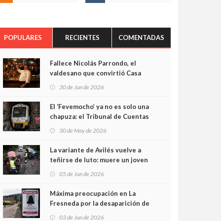
POPULARES
RECIENTES
COMENTADAS
Fallece Nicolás Parrondo, el
valdesano que convirtió Casa
Parrondo en un pedazo de
30 de Jun de 2026
Asturias en Madrid
El ‘Fevemocho’ ya no es solo una
chapuza: el Tribunal de Cuentas
cifra en casi 20 millones el
30 de May de 2026
sobrecoste de los trenes que no
cabían por los túneles
La variante de Avilés vuelve a
teñirse de luto: muere un joven
de 32 años en un violento choque
05 de Jun de 2026
frontal
Máxima preocupación en La
Fresneda por la desaparición de
Irene, una menor de 15 años
03 de Jun de 2026