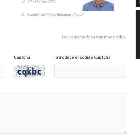
24 de Feb de 2013
Manuel Luis García Bernardo \'Cuqui\'
Los comentarios están moderados.
Captcha
Introduce el código Captcha