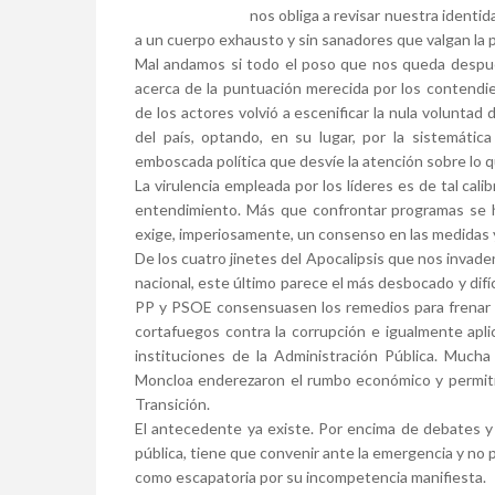
nos obliga a revisar nuestra identi
a un cuerpo exhausto y sin sanadores que valgan la 
Mal andamos si todo el poso que nos queda después 
acerca de la puntuación merecida por los contendie
de los actores volvió a escenificar la nula volunta
del país, optando, en su lugar, por la sistemática
emboscada política que desvíe la atención sobre lo 
La virulencia empleada por los líderes es de tal cali
entendimiento. Más que confrontar programas se ha
exige, imperiosamente, un consenso en las medidas y
De los cuatro jinetes del Apocalipsis que nos invaden:
nacional, este último parece el más desbocado y difí
PP y PSOE consensuasen los remedios para frenar el
cortafuegos contra la corrupción e igualmente apli
instituciones de la Administración Pública. Mucha
Moncloa enderezaron el rumbo económico y permitier
Transición.
El antecedente ya existe. Por encima de debates y na
pública, tiene que convenir ante la emergencia y no 
como escapatoria por su incompetencia manifiesta.