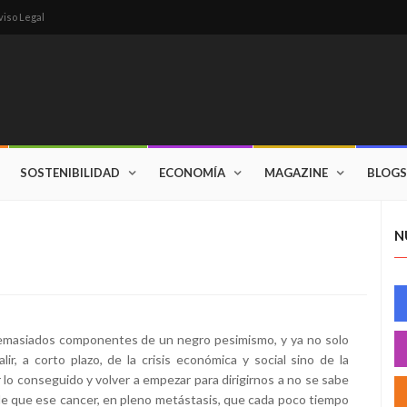
viso Legal
SOSTENIBILIDAD
ECONOMÍA
MAGAZINE
BLOGS
N
emasiados componentes de un negro pesimismo, y ya no solo
lir, a corto plazo, de la crisis económica y social sino de la
o conseguido y volver a empezar para dirigirnos a no se sabe
e que ese cancer, en pleno metástasis, que cada poco tiempo