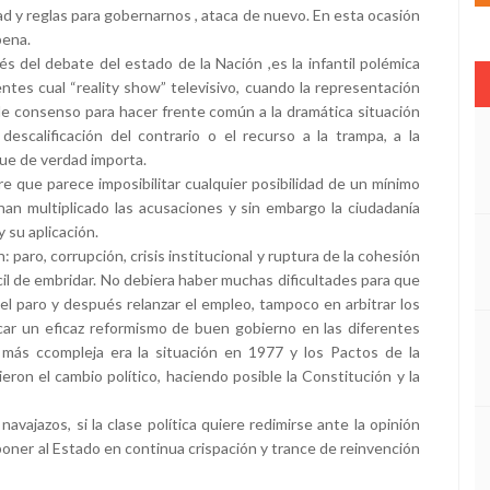
dad y reglas para gobernarnos , ataca de nuevo. En esta ocasión
pena.
del debate del estado de la Nación ,es la infantil polémica
ntes cual “reality show” televisivo, cuando la representación
d de consenso para hacer frente común a la dramática situación
 descalificación del contrario o el recurso a la trampa, a la
que de verdad importa.
bre que parece imposibilitar cualquier posibilidad de un mínimo
n multiplicado las acusaciones y sin embargo la ciudadanía
 su aplicación.
 paro, corrupción, crisis institucional y ruptura de la cohesión
cil de embridar. No debiera haber muchas dificultades para que
 paro y después relanzar el empleo, tampoco en arbitrar los
car un eficaz reformismo de buen gobierno en las diferentes
 más ccompleja era la situación en 1977 y los Pactos de la
on el cambio político, haciendo posible la Constitución y la
vajazos, si la clase política quiere redimirse ante la opinión
poner al Estado en continua crispación y trance de reinvención