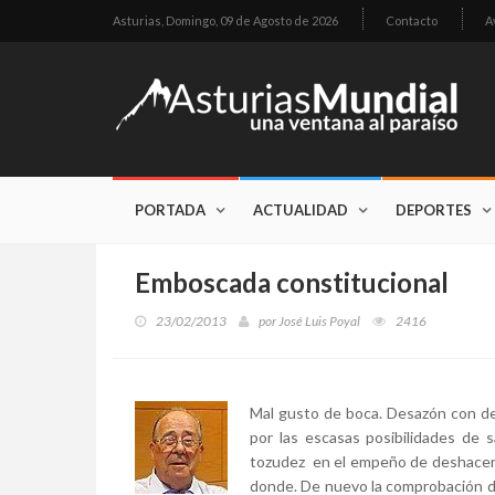
Asturias,
Domingo, 09 de Agosto de 2026
Contacto
A
PORTADA
ACTUALIDAD
DEPORTES
Emboscada constitucional
23/02/2013
por
José Luis Poyal
2416
Mal gusto de boca. Desazón con d
por las escasas posibilidades de sa
tozudez en el empeño de deshacer l
donde. De nuevo la comprobación d