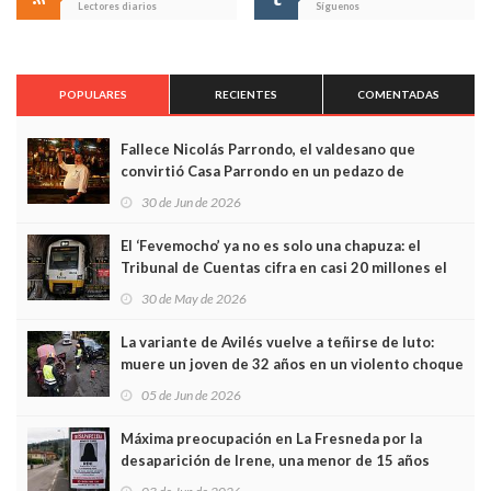
Lectores diarios
Síguenos
POPULARES
RECIENTES
COMENTADAS
Fallece Nicolás Parrondo, el valdesano que
convirtió Casa Parrondo en un pedazo de
Asturias en Madrid
30 de Jun de 2026
El ‘Fevemocho’ ya no es solo una chapuza: el
Tribunal de Cuentas cifra en casi 20 millones el
sobrecoste de los trenes que no cabían por los
30 de May de 2026
túneles
La variante de Avilés vuelve a teñirse de luto:
muere un joven de 32 años en un violento choque
frontal
05 de Jun de 2026
Máxima preocupación en La Fresneda por la
desaparición de Irene, una menor de 15 años