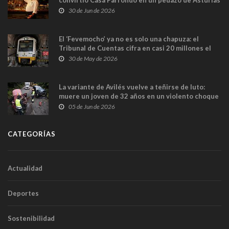
convirtió Casa Parrondo en un pedazo de Asturias
en Madrid
30 de Jun de 2026
El ‘Fevemocho’ ya no es solo una chapuza: el
Tribunal de Cuentas cifra en casi 20 millones el
sobrecoste de los trenes que no cabían por los
30 de May de 2026
túneles
La variante de Avilés vuelve a teñirse de luto:
muere un joven de 32 años en un violento choque
frontal
05 de Jun de 2026
CATEGORÍAS
Actualidad
Deportes
Sostenibilidad