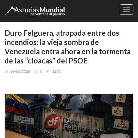
Naveg
Duro Felguera, atrapada entre dos
incendios: la vieja sombra de
Venezuela entra ahora en la tormenta
de las “cloacas” del PSOE
06/06/2026
0
1203