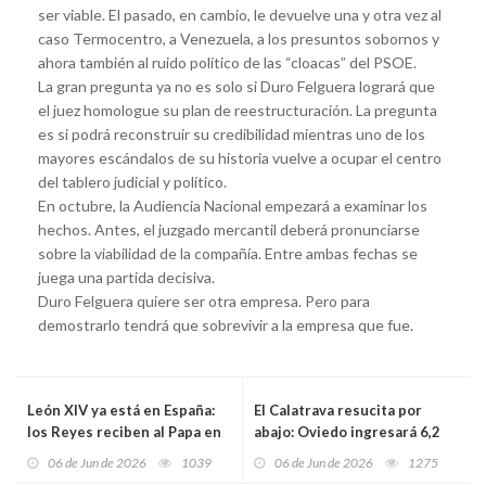
ser viable. El pasado, en cambio, le devuelve una y otra vez al
caso Termocentro, a Venezuela, a los presuntos sobornos y
ahora también al ruido político de las “cloacas” del PSOE.
La gran pregunta ya no es solo si Duro Felguera logrará que
el juez homologue su plan de reestructuración. La pregunta
es si podrá reconstruir su credibilidad mientras uno de los
mayores escándalos de su historia vuelve a ocupar el centro
del tablero judicial y político.
En octubre, la Audiencia Nacional empezará a examinar los
hechos. Antes, el juzgado mercantil deberá pronunciarse
sobre la viabilidad de la compañía. Entre ambas fechas se
juega una partida decisiva.
Duro Felguera quiere ser otra empresa. Pero para
demostrarlo tendrá que sobrevivir a la empresa que fue.
León XIV ya está en España:
El Calatrava resucita por
los Reyes reciben al Papa en
abajo: Oviedo ingresará 6,2
Barajas al inicio de una visita
millones al convertir la vieja
06 de Jun de 2026
1039
06 de Jun de 2026
1275
histórica
galería comercial en un polo