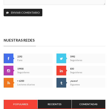
ENVIAR COMENTARIO
NUESTRAS REDES
2292
5992
Fans
Seguidores
19900
830
Seguidores
Seguidores
+ 6200
¡nuevo!
Lectores diarios
Síguenos
POPULARES
RECIENTES
COMENTADAS