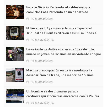
Fallece Nicolás Parrondo, el valdesano que
convirtió Casa Parrondo en un pedazo de
Asturias en Madrid
30 de Jun de 2026
El ‘Fevemocho’ ya no es solo una chapuza: el
Tribunal de Cuentas cifra en casi 20 millones el
sobrecoste de los trenes que no cabían por los
30 de May de 2026
túneles
La variante de Avilés vuelve a teñirse de luto:
muere un joven de 32 años en un violento choque
frontal
05 de Jun de 2026
Máxima preocupación en La Fresneda por la
desaparición de Irene, una menor de 15 años
03 de Jun de 2026
Un hombre se desploma en parada
cardiorrespiratoria tras encararse con la Policía
Local en Luanco
24 de May de 2026