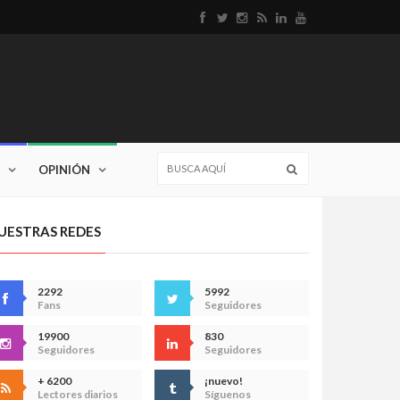
OPINIÓN
UESTRAS REDES
2292
5992
Fans
Seguidores
19900
830
Seguidores
Seguidores
+ 6200
¡nuevo!
Lectores diarios
Síguenos