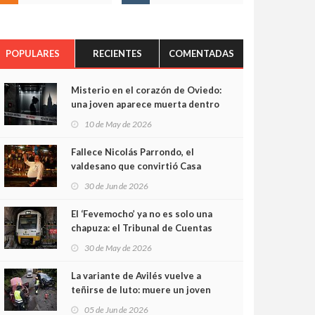
POPULARES
RECIENTES
COMENTADAS
Misterio en el corazón de Oviedo:
una joven aparece muerta dentro
del ascensor de su edificio y las
10 de May de 2026
cámaras captan sus últimos
minutos
Fallece Nicolás Parrondo, el
valdesano que convirtió Casa
Parrondo en un pedazo de
30 de Jun de 2026
Asturias en Madrid
El ‘Fevemocho’ ya no es solo una
chapuza: el Tribunal de Cuentas
cifra en casi 20 millones el
30 de May de 2026
sobrecoste de los trenes que no
cabían por los túneles
La variante de Avilés vuelve a
teñirse de luto: muere un joven
de 32 años en un violento choque
05 de Jun de 2026