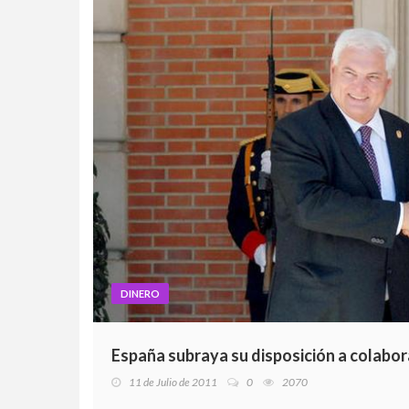
DINERO
España subraya su disposición a colabo
11 de Julio de 2011
0
2070