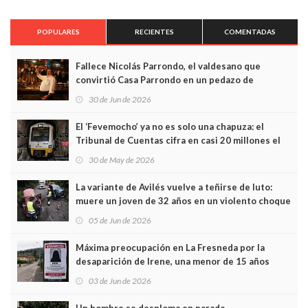
POPULARES
RECIENTES
COMENTADAS
Fallece Nicolás Parrondo, el valdesano que
convirtió Casa Parrondo en un pedazo de
Asturias en Madrid
30 de Jun de 2026
El ‘Fevemocho’ ya no es solo una chapuza: el
Tribunal de Cuentas cifra en casi 20 millones el
sobrecoste de los trenes que no cabían por los
30 de May de 2026
túneles
La variante de Avilés vuelve a teñirse de luto:
muere un joven de 32 años en un violento choque
frontal
05 de Jun de 2026
Máxima preocupación en La Fresneda por la
desaparición de Irene, una menor de 15 años
03 de Jun de 2026
Un hombre se desploma en parada