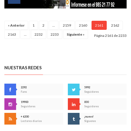
«
Anterior
1
2
...
2159
2160
2161
2162
2163
...
2232
2233
Siguiente
»
Página 2161 de 2233
NUESTRAS REDES
2292
5992
Fans
Seguidores
19900
830
Seguidores
Seguidores
+ 6200
¡nuevo!
Lectores diarios
Síguenos