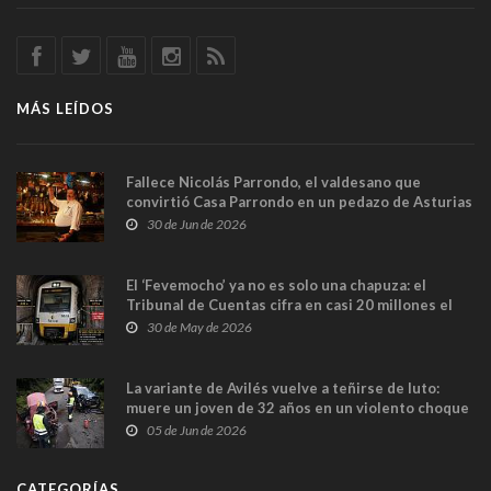
MÁS LEÍDOS
Fallece Nicolás Parrondo, el valdesano que
convirtió Casa Parrondo en un pedazo de Asturias
en Madrid
30 de Jun de 2026
El ‘Fevemocho’ ya no es solo una chapuza: el
Tribunal de Cuentas cifra en casi 20 millones el
sobrecoste de los trenes que no cabían por los
30 de May de 2026
túneles
La variante de Avilés vuelve a teñirse de luto:
muere un joven de 32 años en un violento choque
frontal
05 de Jun de 2026
CATEGORÍAS