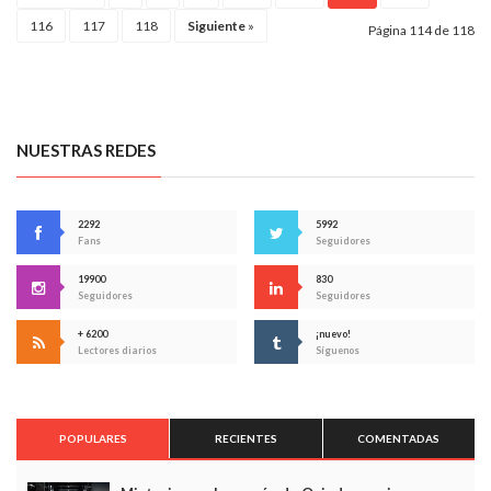
116
117
118
Siguiente
»
Página 114 de 118
NUESTRAS REDES
2292
5992
Fans
Seguidores
19900
830
Seguidores
Seguidores
+ 6200
¡nuevo!
Lectores diarios
Síguenos
POPULARES
RECIENTES
COMENTADAS