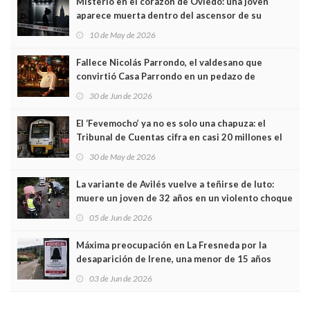
Misterio en el corazón de Oviedo: una joven
aparece muerta dentro del ascensor de su
edificio y las cámaras captan sus últimos minutos
10 de May de 2026
Fallece Nicolás Parrondo, el valdesano que
convirtió Casa Parrondo en un pedazo de
Asturias en Madrid
30 de Jun de 2026
El ‘Fevemocho’ ya no es solo una chapuza: el
Tribunal de Cuentas cifra en casi 20 millones el
sobrecoste de los trenes que no cabían por los
30 de May de 2026
túneles
La variante de Avilés vuelve a teñirse de luto:
muere un joven de 32 años en un violento choque
frontal
05 de Jun de 2026
Máxima preocupación en La Fresneda por la
desaparición de Irene, una menor de 15 años
03 de Jun de 2026