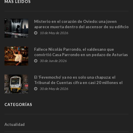
MÁS LEÍDOS
Misterio en el corazón de Oviedo: una joven
aparece muerta dentro del ascensor de su edificio
y las cámaras captan sus últimos minutos
10 de May de 2026
Fallece Nicolás Parrondo, el valdesano que
convirtió Casa Parrondo en un pedazo de Asturias
en Madrid
30 de Jun de 2026
El ‘Fevemocho’ ya no es solo una chapuza: el
Tribunal de Cuentas cifra en casi 20 millones el
sobrecoste de los trenes que no cabían por los
30 de May de 2026
túneles
CATEGORÍAS
Actualidad