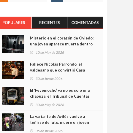
POPULARES
RECIENTES
COMENTADAS
Misterio en el corazón de Oviedo:
una joven aparece muerta dentro
del ascensor de su edificio y las
10 de May de 2026
cámaras captan sus últimos
minutos
Fallece Nicolás Parrondo, el
valdesano que convirtió Casa
Parrondo en un pedazo de
30 de Jun de 2026
Asturias en Madrid
El ‘Fevemocho’ ya no es solo una
chapuza: el Tribunal de Cuentas
cifra en casi 20 millones el
30 de May de 2026
sobrecoste de los trenes que no
cabían por los túneles
La variante de Avilés vuelve a
teñirse de luto: muere un joven
de 32 años en un violento choque
05 de Jun de 2026