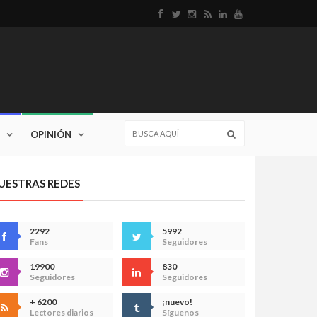
OPINIÓN
UESTRAS REDES
2292
5992
Fans
Seguidores
19900
830
Seguidores
Seguidores
+ 6200
¡nuevo!
Lectores diarios
Síguenos