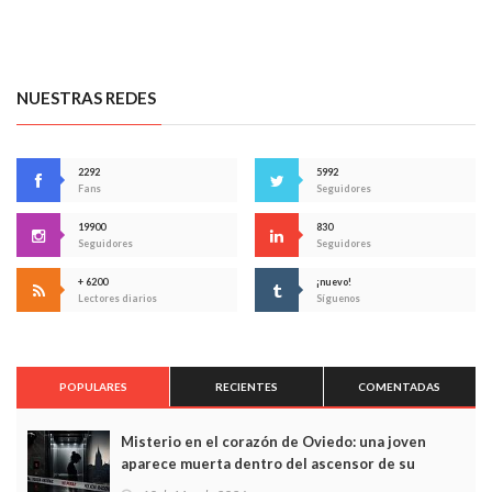
NUESTRAS REDES
2292
5992
Fans
Seguidores
19900
830
Seguidores
Seguidores
+ 6200
¡nuevo!
Lectores diarios
Síguenos
POPULARES
RECIENTES
COMENTADAS
Misterio en el corazón de Oviedo: una joven
aparece muerta dentro del ascensor de su
edificio y las cámaras captan sus últimos minutos