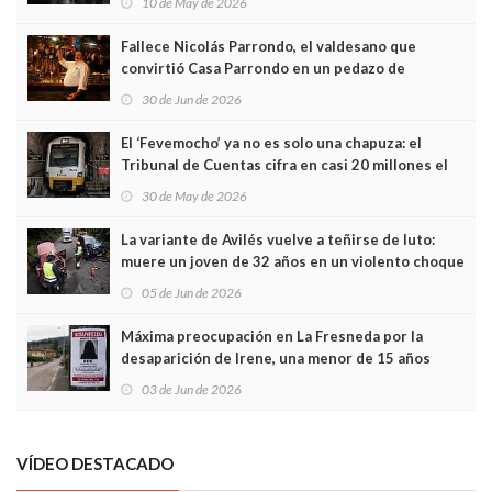
10 de May de 2026
Fallece Nicolás Parrondo, el valdesano que
convirtió Casa Parrondo en un pedazo de
Asturias en Madrid
30 de Jun de 2026
El ‘Fevemocho’ ya no es solo una chapuza: el
Tribunal de Cuentas cifra en casi 20 millones el
sobrecoste de los trenes que no cabían por los
30 de May de 2026
túneles
La variante de Avilés vuelve a teñirse de luto:
muere un joven de 32 años en un violento choque
frontal
05 de Jun de 2026
Máxima preocupación en La Fresneda por la
desaparición de Irene, una menor de 15 años
03 de Jun de 2026
VÍDEO DESTACADO