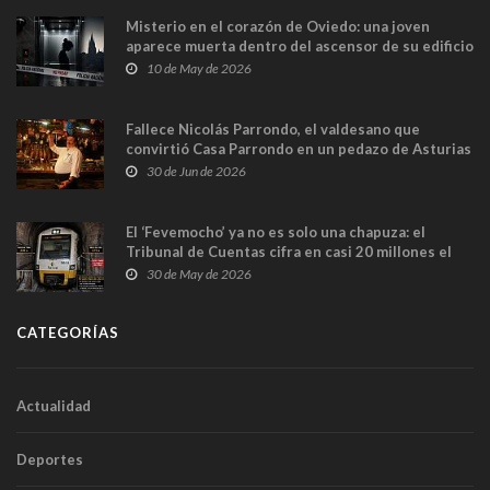
Misterio en el corazón de Oviedo: una joven
aparece muerta dentro del ascensor de su edificio
y las cámaras captan sus últimos minutos
10 de May de 2026
Fallece Nicolás Parrondo, el valdesano que
convirtió Casa Parrondo en un pedazo de Asturias
en Madrid
30 de Jun de 2026
El ‘Fevemocho’ ya no es solo una chapuza: el
Tribunal de Cuentas cifra en casi 20 millones el
sobrecoste de los trenes que no cabían por los
30 de May de 2026
túneles
CATEGORÍAS
Actualidad
Deportes