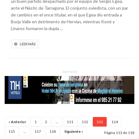
un buen partido despachado por el equipo de Sergio Egea,
ante el Nàstic de Tarragona. El conjunto oviedista, con un par
de cambios en el once titular, en el que Egea dio entrada a
Borja Valle en detrimento de Hervías, mientras Koné y
Linares formaron la dupla ...
LEER MÁS
ANUNCIO
«
Anterior
1
2
...
111
112
113
114
115
...
117
118
Siguiente
»
Página 113 de 118