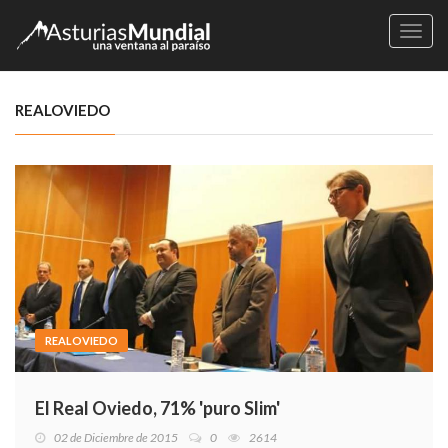
Naveg
REALOVIEDO
REALOVIEDO
El Real Oviedo, 71% 'puro Slim'
02 de Diciembre de 2015
0
2614