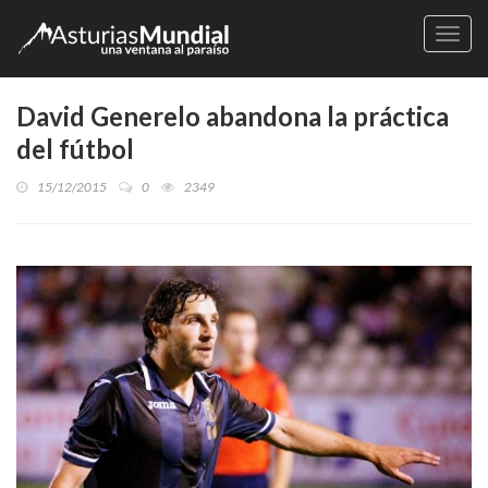
Naveg
David Generelo abandona la práctica
del fútbol
15/12/2015
0
2349