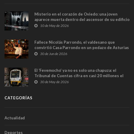
Misterio en el corazón de Oviedo: una joven
aparece muerta dentro del ascensor de su edificio
y las cámaras captan sus últimos minutos
10 de May de 2026
Fallece Nicolás Parrondo, el valdesano que
convirtió Casa Parrondo en un pedazo de Asturias
en Madrid
30 de Jun de 2026
El ‘Fevemocho’ ya no es solo una chapuza: el
Tribunal de Cuentas cifra en casi 20 millones el
sobrecoste de los trenes que no cabían por los
30 de May de 2026
túneles
CATEGORÍAS
Actualidad
Deportes