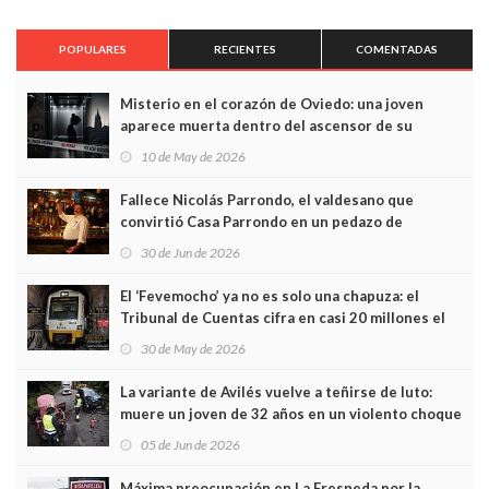
POPULARES
RECIENTES
COMENTADAS
Misterio en el corazón de Oviedo: una joven
aparece muerta dentro del ascensor de su
edificio y las cámaras captan sus últimos minutos
10 de May de 2026
Fallece Nicolás Parrondo, el valdesano que
convirtió Casa Parrondo en un pedazo de
Asturias en Madrid
30 de Jun de 2026
El ‘Fevemocho’ ya no es solo una chapuza: el
Tribunal de Cuentas cifra en casi 20 millones el
sobrecoste de los trenes que no cabían por los
30 de May de 2026
túneles
La variante de Avilés vuelve a teñirse de luto:
muere un joven de 32 años en un violento choque
frontal
05 de Jun de 2026
Máxima preocupación en La Fresneda por la