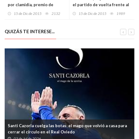
por clamidia, premio de
el partido de vuelta frente al
investigación del área
Betis
15 de Dic de 2015
2132
15 de Dic de 2015
1989
sanitaria VIII
QUIZÁS TE INTERESE...
Santi Cazorla cuelga las botas: el mago que volvió a casa para
cerrar el círculo en el Real Oviedo
03 de Jul de 2026