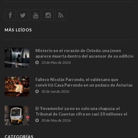
MÁS LEÍDOS
Misterio en el corazón de Oviedo: una joven
aparece muerta dentro del ascensor de su edificio
y las cámaras captan sus últimos minutos
10 de May de 2026
Fallece Nicolás Parrondo, el valdesano que
convirtió Casa Parrondo en un pedazo de Asturias
en Madrid
30 de Jun de 2026
El ‘Fevemocho’ ya no es solo una chapuza: el
Tribunal de Cuentas cifra en casi 20 millones el
sobrecoste de los trenes que no cabían por los
30 de May de 2026
túneles
CATEGORÍAS