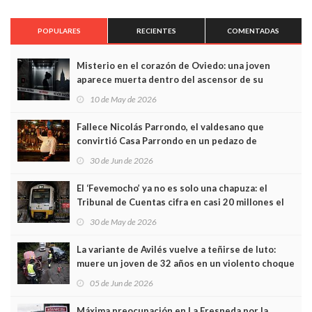
POPULARES
RECIENTES
COMENTADAS
Misterio en el corazón de Oviedo: una joven
aparece muerta dentro del ascensor de su
edificio y las cámaras captan sus últimos minutos
10 de May de 2026
Fallece Nicolás Parrondo, el valdesano que
convirtió Casa Parrondo en un pedazo de
Asturias en Madrid
30 de Jun de 2026
El ‘Fevemocho’ ya no es solo una chapuza: el
Tribunal de Cuentas cifra en casi 20 millones el
sobrecoste de los trenes que no cabían por los
30 de May de 2026
túneles
La variante de Avilés vuelve a teñirse de luto:
muere un joven de 32 años en un violento choque
frontal
05 de Jun de 2026
Máxima preocupación en La Fresneda por la