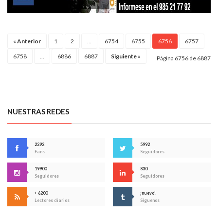
«
Anterior
1
2
...
6754
6755
6756
6757
6758
...
6886
6887
Siguiente
»
Página 6756 de 6887
NUESTRAS REDES
2292
5992
Fans
Seguidores
19900
830
Seguidores
Seguidores
+ 6200
¡nuevo!
Lectores diarios
Síguenos