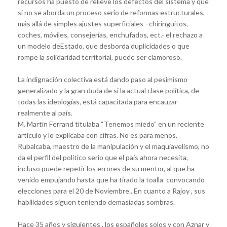
recursos ha puesto de relieve los defectos del sistema y que
si no se aborda un proceso serio de reformas estructurales,
más allá de simples ajustes superficiales –chiringuitos,
coches, móviles, consejerías, enchufados, ect.- el rechazo a
un modelo deEstado, que desborda duplicidades o que
rompe la solidaridad territorial, puede ser clamoroso.
La indignación colectiva está dando paso al pesimismo
generalizado y la gran duda de si la actual clase política, de
todas las ideologías, está capacitada para encauzar
realmente al país.
M. Martin Ferrand titulaba “Tenemos miedo” en un reciente
artículo y lo explicaba con cifras. No es para menos.
Rubalcaba, maestro de la manipulación y el maquiavelismo, no
da el perfil del político serio que el país ahora necesita,
incluso puede repetir los errores de su mentor, al que ha
venido empujando hasta que ha tirado la toalla convocando
elecciones para el 20 de Noviembre.. En cuanto a Rajoy , sus
habilidades siguen teniendo demasiadas sombras.
Hace 35 años y siguientes , los españoles solos y con Aznar y