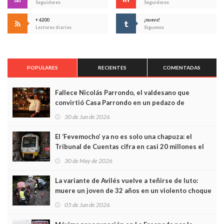
Seguidores
Seguidores
+ 6200
¡nuevo!
Lectores diarios
Síguenos
POPULARES
RECIENTES
COMENTADAS
Fallece Nicolás Parrondo, el valdesano que
convirtió Casa Parrondo en un pedazo de
Asturias en Madrid
30 de Jun de 2026
El ‘Fevemocho’ ya no es solo una chapuza: el
Tribunal de Cuentas cifra en casi 20 millones el
sobrecoste de los trenes que no cabían por los
30 de May de 2026
túneles
La variante de Avilés vuelve a teñirse de luto:
muere un joven de 32 años en un violento choque
frontal
05 de Jun de 2026