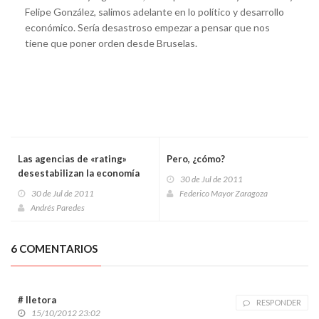
Felipe González, salimos adelante en lo político y desarrollo
económico. Sería desastroso empezar a pensar que nos
tiene que poner orden desde Bruselas.
Las agencias de «rating»
Pero, ¿cómo?
desestabilizan la economía
30 de Jul de 2011
nacional
30 de Jul de 2011
Federico Mayor Zaragoza
Andrés Paredes
6 COMENTARIOS
# lletora
RESPONDER
15/10/2012 23:02