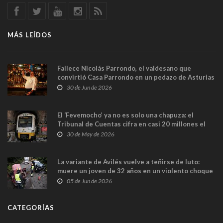
MÁS LEÍDOS
Fallece Nicolás Parrondo, el valdesano que
convirtió Casa Parrondo en un pedazo de Asturias
en Madrid
30 de Jun de 2026
El ‘Fevemocho’ ya no es solo una chapuza: el
Tribunal de Cuentas cifra en casi 20 millones el
sobrecoste de los trenes que no cabían por los
30 de May de 2026
túneles
La variante de Avilés vuelve a teñirse de luto:
muere un joven de 32 años en un violento choque
frontal
05 de Jun de 2026
CATEGORÍAS