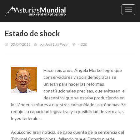
Naveg
Estado de shock
30/07/2011
por
José Luis Poyal
4220
Hace seis años, Ángela Merkel logró que
conservadores y socialdemócratas se
unieran para hacer las reformas
constitucionales precisas, que evitasen el
descontrol que se estaba produciendo en
los lánder, similares a nuestras comunidades autónomas. Se
redujo su capacidad legislativa y la posibilidad de veto a las
leyes federales.
Aquí,como gran noticia, se daba cuenta de la sentencia del
Tribunal Constitucional, fallando que el Estado puede