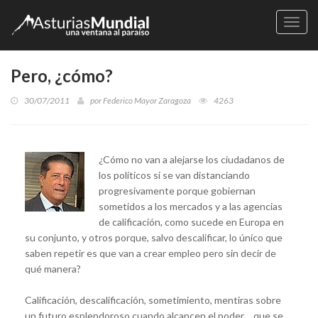
Naveg
Pero, ¿cómo?
30/07/2011
por
Federico Mayor Zaragoza
4263
¿Cómo no van a alejarse los ciudadanos de
los políticos si se van distanciando
progresivamente porque gobiernan
sometidos a los mercados y a las agencias
de calificación, como sucede en Europa en
su conjunto, y otros porque, salvo descalificar, lo único que
saben repetir es que van a crear empleo pero sin decir de
qué manera?
Calificación, descalificación, sometimiento, mentiras sobre
un futuro esplendoroso cuando alcancen el poder… que se