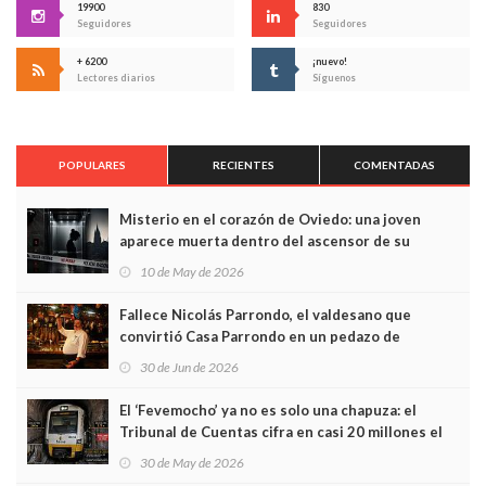
19900
830
Seguidores
Seguidores
+ 6200
¡nuevo!
Lectores diarios
Síguenos
POPULARES
RECIENTES
COMENTADAS
Misterio en el corazón de Oviedo: una joven
aparece muerta dentro del ascensor de su
edificio y las cámaras captan sus últimos minutos
10 de May de 2026
Fallece Nicolás Parrondo, el valdesano que
convirtió Casa Parrondo en un pedazo de
Asturias en Madrid
30 de Jun de 2026
El ‘Fevemocho’ ya no es solo una chapuza: el
Tribunal de Cuentas cifra en casi 20 millones el
sobrecoste de los trenes que no cabían por los
30 de May de 2026
túneles