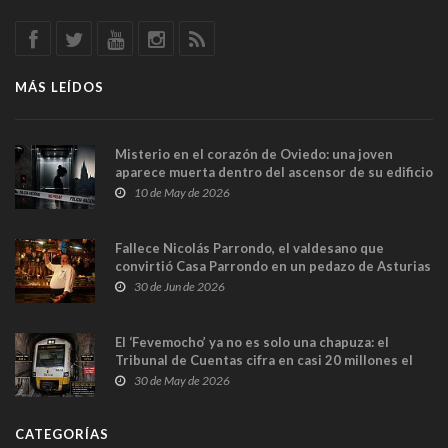
MÁS LEÍDOS
Misterio en el corazón de Oviedo: una joven
aparece muerta dentro del ascensor de su edificio
y las cámaras captan sus últimos minutos
10 de May de 2026
Fallece Nicolás Parrondo, el valdesano que
convirtió Casa Parrondo en un pedazo de Asturias
en Madrid
30 de Jun de 2026
El ‘Fevemocho’ ya no es solo una chapuza: el
Tribunal de Cuentas cifra en casi 20 millones el
sobrecoste de los trenes que no cabían por los
30 de May de 2026
túneles
CATEGORÍAS